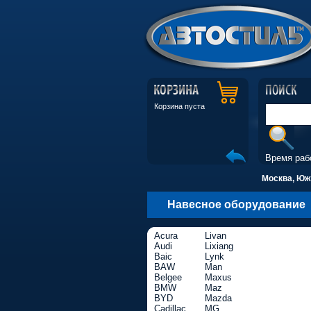
Корзина пуста
Время раб
Москва, Южн
Навесное оборудование
Acura
Livan
Audi
Lixiang
Baic
Lynk
BAW
Man
Belgee
Maxus
BMW
Maz
BYD
Mazda
Cadillac
MG