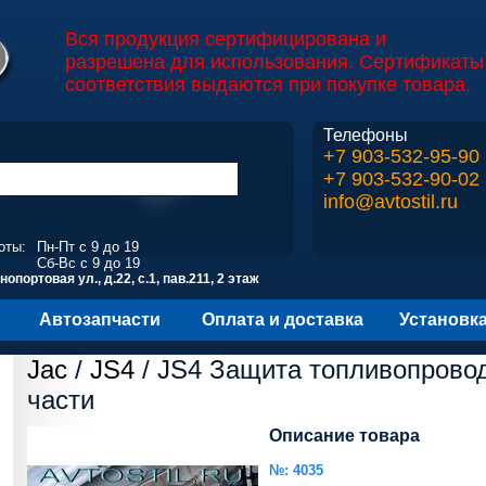
Вся продукция сертифицирована и
разрешена для использования. Сертификаты
соответствия выдаются при покупке товара.
Телефоны
+7 903-532-95-90
+7 903-532-90-02
info@avtostil.ru
оты:
Пн-Пт с 9 до 19
Сб-Вс с 9 до 19
опортовая ул., д.22, с.1, пав.211, 2 этаж
Автозапчасти
Оплата и доставка
Установк
Jac
/
JS4
/ JS4 Защита топливопрово
части
Описание товара
№: 4035