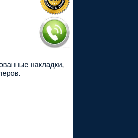
рованные накладки,
перов.