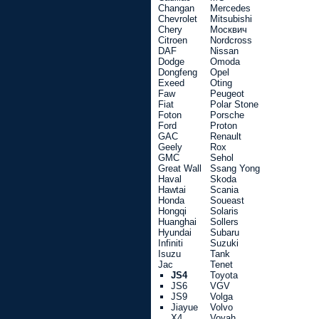
Changan
Mercedes
Chevrolet
Mitsubishi
Chery
Москвич
Citroen
Nordcross
DAF
Nissan
Dodge
Omoda
Dongfeng
Opel
Exeed
Oting
Faw
Peugeot
Fiat
Polar Stone
Foton
Porsche
Ford
Proton
GAC
Renault
Geely
Rox
GMC
Sehol
Great Wall
Ssang Yong
Haval
Skoda
Hawtai
Scania
Honda
Soueast
Hongqi
Solaris
Huanghai
Sollers
Hyundai
Subaru
Infiniti
Suzuki
Isuzu
Tank
Jac
Tenet
JS4
Toyota
JS6
VGV
JS9
Volga
Jiayue
Volvo
X4
Voyah