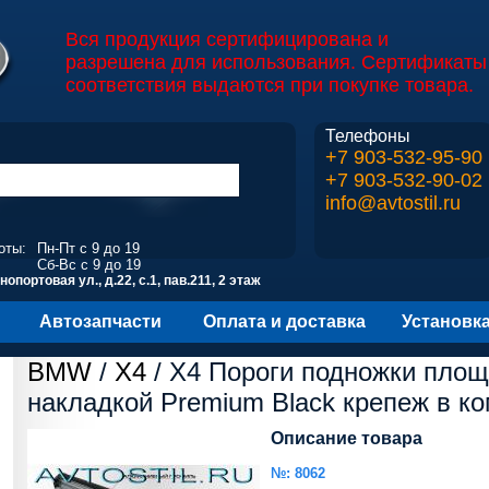
Вся продукция сертифицирована и
разрешена для использования. Сертификаты
соответствия выдаются при покупке товара.
Телефоны
+7 903-532-95-90
+7 903-532-90-02
info@avtostil.ru
оты:
Пн-Пт с 9 до 19
Сб-Вс с 9 до 19
опортовая ул., д.22, с.1, пав.211, 2 этаж
Автозапчасти
Оплата и доставка
Установк
BMW
/
X4
/ X4 Пороги подножки площ
накладкой Premium Black крепеж в к
Описание товара
№: 8062