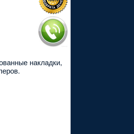
рованные накладки,
перов.