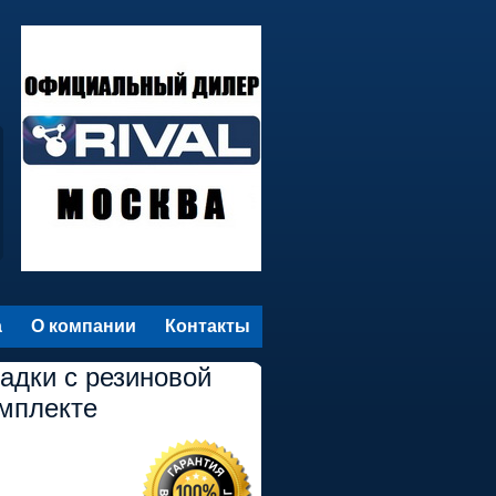
а
О компании
Контакты
адки с резиновой
омплекте