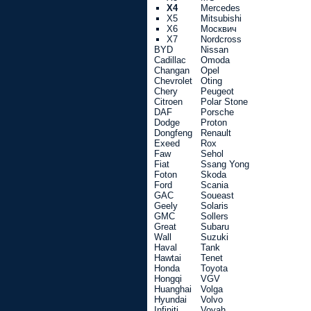
X4
Mercedes
X5
Mitsubishi
X6
Москвич
X7
Nordcross
BYD
Nissan
Cadillac
Omoda
Changan
Opel
Chevrolet
Oting
Chery
Peugeot
Citroen
Polar Stone
DAF
Porsche
Dodge
Proton
Dongfeng
Renault
Exeed
Rox
Faw
Sehol
Fiat
Ssang Yong
Foton
Skoda
Ford
Scania
GAC
Soueast
Geely
Solaris
GMC
Sollers
Great
Subaru
Wall
Suzuki
Haval
Tank
Hawtai
Tenet
Honda
Toyota
Hongqi
VGV
Huanghai
Volga
Hyundai
Volvo
Infiniti
Voyah