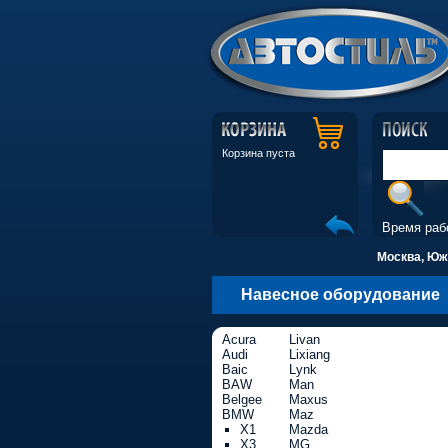
Корзина пуста
Время раб
Москва, Южн
Навесное оборудование
Acura
Livan
Audi
Lixiang
Baic
Lynk
BAW
Man
Belgee
Maxus
BMW
Maz
X1
Mazda
X3
MG