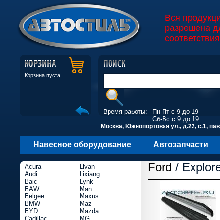
Вся продукц
разрешена д
соответствия
Корзина пуста
Время работы:
Пн-Пт с 9 до 19
Сб-Вс с 9 до 19
Москва, Южнопортовая ул., д.22, с.1, пав
Навесное оборудование
Автозапчасти
Ford
/ Explore
Acura
Livan
Audi
Lixiang
Baic
Lynk
BAW
Man
Belgee
Maxus
BMW
Maz
BYD
Mazda
Cadillac
MG