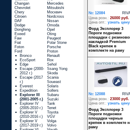
Changan
Mercedes
Chevrolet
Mitsubishi
Chery
Москвич
№: 12084
RIV
Citroen
Nordcross
Цена розн.:
26000 руб.
DAF
Nissan
Цена опт.:
узнать цену
Dodge
Omoda
Форд Эксплорер 3
Dongfeng
Opel
Пороги подножки
Exeed
Oting
площадки с резиново
Faw
Peugeot
накладкой Premium
Fiat
Polar Stone
Black крепеж в
Foton
Porsche
комплекте на раму
Ford
Proton
Bronco
Renault
EcoSport
Rox
Edge
Sehol
Escape (2000-
Ssang Yong
2012 г.)
Skoda
Escape (2017
Scania
г.)
Soueast
Everest
Solaris
Expedition
Sollers
№: 12088
RIV
Explorer III
Subaru
Цена розн.:
23000 руб.
(2001-2005 г.)
Suzuki
Цена опт.:
узнать цену
Explorer IV
Tank
(2005-2010 г.)
Tenet
Форд Эксплорер 3
Explorer V
Toyota
Пороги подножки
(2010-2016 г.)
VGV
площадки черные
Explorer V
Volga
крепеж в комплекте н
(2017-2019 г.)
Volvo
раму
Explorer VI
Voyah