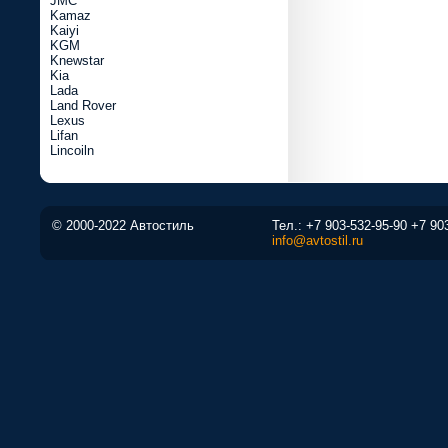
JMC
Kamaz
Kaiyi
KGM
Knewstar
Kia
Lada
Land Rover
Lexus
Lifan
Lincoiln
© 2000-2022 Автостиль
Тел.:
+7 903-532-95-90
+7 90
info@avtostil.ru