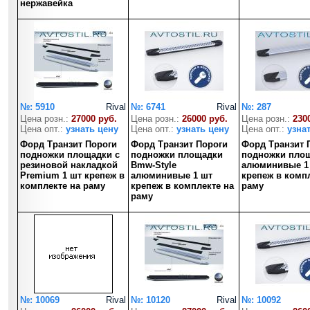
нержавейка
№: 5910
Rival
№: 6741
Rival
№: 287
Цена розн.:
27000 руб.
Цена розн.:
26000 руб.
Цена розн.:
230
Цена опт.:
узнать цену
Цена опт.:
узнать цену
Цена опт.:
узна
Форд Транзит Пороги
Форд Транзит Пороги
Форд Транзит 
подножки площадки с
подножки площадки
подножки пло
резиновой накладкой
Bmw-Style
алюминивые 1
Premium 1 шт крепеж в
алюминивые 1 шт
крепеж в комп
комплекте на раму
крепеж в комплекте на
раму
раму
№: 10069
Rival
№: 10120
Rival
№: 10092