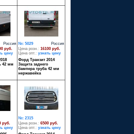
Россия
№: 5029
Россия
00 руб.
Цена розн.:
16100 руб.
ть цену
Цена опт.:
узнать цену
2018
Форд Транзит 2014
ь 42 мм
Защита заднего
бампера труба 42 мм
нержавейка
№: 2315
0 руб.
Цена розн.:
6500 руб.
ть цену
Цена опт.:
узнать цену