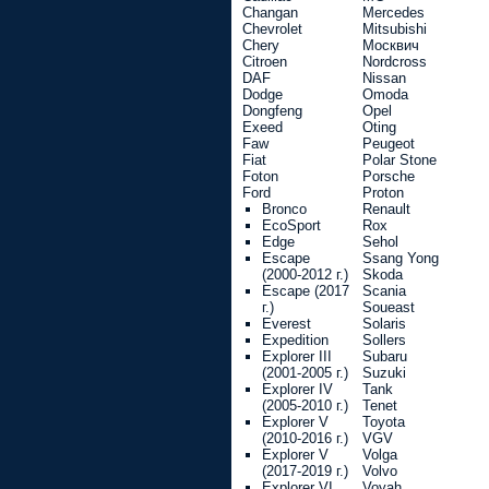
Changan
Mercedes
Chevrolet
Mitsubishi
Chery
Москвич
Citroen
Nordcross
DAF
Nissan
Dodge
Omoda
Dongfeng
Opel
Exeed
Oting
Faw
Peugeot
Fiat
Polar Stone
Foton
Porsche
Ford
Proton
Bronco
Renault
EcoSport
Rox
Edge
Sehol
Escape
Ssang Yong
(2000-2012 г.)
Skoda
Escape (2017
Scania
г.)
Soueast
Everest
Solaris
Expedition
Sollers
Explorer III
Subaru
(2001-2005 г.)
Suzuki
Explorer IV
Tank
(2005-2010 г.)
Tenet
Explorer V
Toyota
(2010-2016 г.)
VGV
Explorer V
Volga
(2017-2019 г.)
Volvo
Explorer VI
Voyah