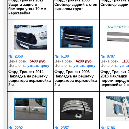
Форд Транзит 2011
Форд Транзит 2006
Форд Транзит 
Защита заднего
Спойлер задний с стоп
Спойлер задни
бампера углы 70 мм
сигналом грунт
нержавейка
№: 2358
№: 6190
№: 8787
Цена розн.:
5400 руб.
Цена розн.:
4200 руб.
Цена розн.:
110
Цена опт.:
узнать цену
Цена опт.:
узнать цену
Цена опт.:
узна
Форд Транзит 2014
Форд Транзит 2006
Форд Транзит 2
Накладка на решетку
Накладка на решетку
2013 Накладки 
радиатора нержавейка
радиатора нержавейка
пороги передн
2 ч
2 ч
нержавейка 2 
№: 2292
№: 2357
№: 6186