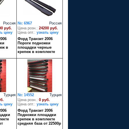
Россия
№: 6967
Россия
00 руб.
Цена розн.:
24200 руб.
ть цену
Цена опт.:
узнать цену
2006
Форд Транзит 2006
ки
Пороги подножки
еж в
площадки черные
крепеж в комплекте
Турция
№: 14552
Турция
уб.
Цена розн.:
0 руб.
ть цену
Цена опт.:
узнать цену
2006
Форд Транзит 2006
щадки
Подножки площадки
лекте
крепеж в комплекте
от
средняя база от 22500р