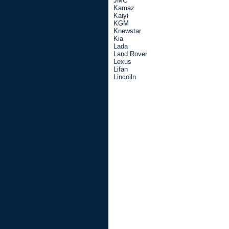
JMC
Kamaz
Kaiyi
KGM
Knewstar
Kia
Lada
Land Rover
Lexus
Lifan
Lincoiln