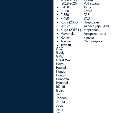
(2019-2026 г.)
Volkswagen
F-150
Xcite
F-250
Zotye
F-350
ГАЗ
F-450
УАЗ
Kuga (2008-
Подножки
2016 г.)
Аксессуары для
Kuga (2016 г.)
фаркопов
Maverick
Амортизаторы
Renjer
капота
Tourneo
Распродажа
Transit
GAC
Geely
GMC
Great Wall
Haval
Hawtai
Honda
Hongqi
Huanghai
Hyundai
Infiniti
Isuzu
Jac
Jaecoo
Jetour
Jeep
Jetta