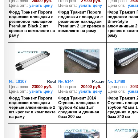
Цена розн.:
26000 руб.
Цена розн.:
27000 руб.
Цена розн.:
260
Цена опт.:
узнать цену
Цена опт.:
узнать цену
Цена опт.:
узна
Форд Транзит Пороги
Форд Транзит Пороги
Форд Транзит 
подножки площадки с
подножки площадки с
подножки пло
резиновой накладкой
резиновой накладкой
Bmw-Style
Premium Black 2 шт
Premium 2 шт крепеж в
алюминивые 2
крепеж в комплекте на
комплекте на раму
крепеж в комп
раму
раму
№: 10107
Rival
№: 6144
Россия
№: 13480
Цена розн.:
23000 руб.
Цена розн.:
20400 руб.
Цена розн.:
204
Цена опт.:
узнать цену
Цена опт.:
узнать цену
Цена опт.:
узна
Форд Транзит Пороги
Форд Транзит 2014
Форд Транзит 
подножки площадки
Ступень площадка с
Ступень площа
черные алюминивые 2
трубой 42 мм 1шт
трубой 42 мм 
шт крепеж в комплекте
среднняя и длинная
среднняя и дл
на раму
база 200 см
база 240 см