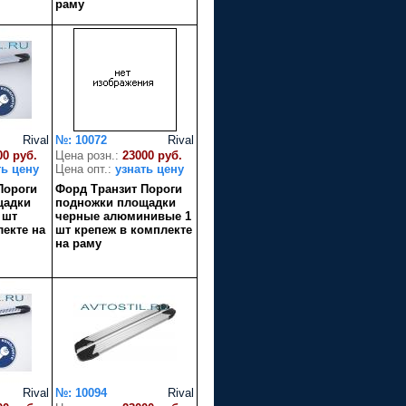
раму
Rival
№: 10072
Rival
00 руб.
Цена розн.:
23000 руб.
ть цену
Цена опт.:
узнать цену
Пороги
Форд Транзит Пороги
щадки
подножки площадки
 шт
черные алюминивые 1
лекте на
шт крепеж в комплекте
на раму
Rival
№: 10094
Rival