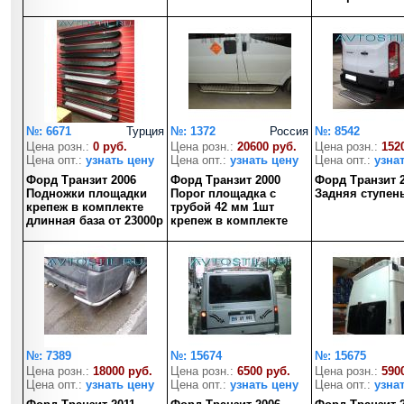
№: 6671
Турция
№: 1372
Россия
№: 8542
Цена розн.:
0 руб.
Цена розн.:
20600 руб.
Цена розн.:
152
Цена опт.:
узнать цену
Цена опт.:
узнать цену
Цена опт.:
узна
Форд Транзит 2006
Форд Транзит 2000
Форд Транзит 
Подножки площадки
Порог площадка с
Задняя ступен
крепеж в комплекте
трубой 42 мм 1шт
длинная база от 23000р
крепеж в комплекте
№: 7389
№: 15674
№: 15675
Цена розн.:
18000 руб.
Цена розн.:
6500 руб.
Цена розн.:
590
Цена опт.:
узнать цену
Цена опт.:
узнать цену
Цена опт.:
узна