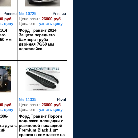
Россия
№: 10725
Россия
00 руб.
Цена розн.:
26000 руб.
ть цену
Цена опт.:
узнать цену
2014
Форд Транзит 2014
его
Защита переднего
 60 мм
бампера труба
двойная 76/60 мм
нержавейка
№: 11335
Rival
00 руб.
Цена розн.:
26000 руб.
ть цену
Цена опт.:
узнать цену
006-
Форд Транзит Пороги
подножки площадки с
а дуга с
резиновой накладкой
кий
Premium Black 1 шт
крепеж в комплекте на