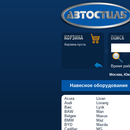
Корзина пуста
Время раб
Москва, Южн
Навесное оборудование
Acura
Livan
Audi
Lixiang
Baic
Lynk
BAW
Man
Belgee
Maxus
BMW
Maz
BYD
Mazda
Cadillac
MG