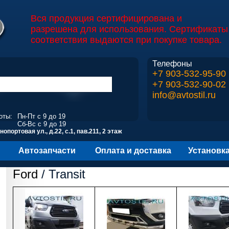
Вся продукция сертифицирована и
разрешена для использования. Сертификаты
соответствия выдаются при покупке товара.
Телефоны
+7 903-532-95-90
+7 903-532-90-02
info@avtostil.ru
оты:
Пн-Пт с 9 до 19
Сб-Вс с 9 до 19
опортовая ул., д.22, с.1, пав.211, 2 этаж
Автозапчасти
Оплата и доставка
Установк
Ford
/ Transit