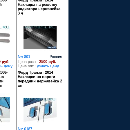
2006
Форд Транзит 2014
й
Накладка на решетку
радиатора нержавейка
3 ч
№: 801
Россия
0 руб.
Цена розн.:
2500 руб.
ть цену
Цена опт.:
узнать цену
006-
Форд Транзит 2014
на
Накладки на пороги
ии
переднии нержавейка 2
шт
шт
№: 6187