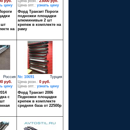
00 руб.
Цена розн.:
23000 руб.
ть цену
Цена опт.:
узнать цену
Пороги
Форд Транзит Пороги
щадки
подножки площадки
алюминивые 2 шт
 шт
крепеж в комплекте на
лекте на
раму
Россия
№: 10691
Турция
00 руб.
Цена розн.:
0 руб.
ть цену
Цена опт.:
узнать цену
2014
Форд Транзит 2006
дка с
Подножки площадки
1шт
крепеж в комплекте
инная
средняя база от 22500р