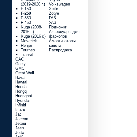
(2019-2026 г.)
Volkswagen
F-150
Xcite
F-250
Zotye
F-350
ГАЗ
F-450
УАЗ
Kuga (2008-
Подножки
2016 г.)
Аксессуары для
Kuga (2016 г.)
фаркопов
Maverick
Амортизаторы
Renjer
капота
Tourneo
Распродажа
Transit
GAC
Geely
GMC
Great Wall
Haval
Hawtai
Honda
Hongqi
Huanghai
Hyundai
Infiniti
Isuzu
Jac
Jaecoo
Jetour
Jeep
Jetta