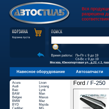
Вся продукц
разрешена д
соответствия
Корзина пуста
Время работы:
Пн-Пт с 9 до 19
Сб-Вс с 9 до 19
Москва, Южнопортовая ул., д.22, с.1, пав
Навесное оборудование
Автозапчасти
Ford
/ F-250
Acura
Livan
Audi
Lixiang
Baic
Lynk
BAW
Man
Belgee
Maxus
BMW
Maz
BYD
Mazda
Cadillac
MG