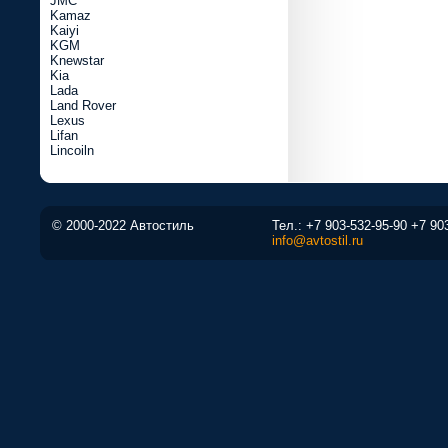
JMC
Kamaz
Kaiyi
KGM
Knewstar
Kia
Lada
Land Rover
Lexus
Lifan
Lincoiln
© 2000-2022 Автостиль
Тел.:
+7 903-532-95-90
+7 90
info@avtostil.ru