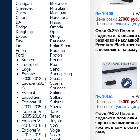
Changan
Mercedes
Chevrolet
Mitsubishi
Chery
Москвич
№: 10100
RIV
Citroen
Nordcross
Цена розн.:
27000 руб.
DAF
Nissan
Цена опт.:
узнать цену
Dodge
Omoda
Форд Ф-250 Пороги
Dongfeng
Opel
подножки площадки 
Exeed
Oting
резиновой накладкой
Faw
Peugeot
Premium Black крепе
Fiat
Polar Stone
в комплекте на раму
Foton
Porsche
Ford
Proton
Bronco
Renault
EcoSport
Rox
Edge
Sehol
Escape
Ssang Yong
(2000-2012 г.)
Skoda
Escape (2017
Scania
г.)
Soueast
Everest
Solaris
№: 10161
RIV
Expedition
Sollers
Цена розн.:
24000 руб.
Explorer III
Subaru
Цена опт.:
узнать цену
(2001-2005 г.)
Suzuki
Explorer IV
Tank
Форд Ф-250 Пороги
(2005-2010 г.)
Tenet
подножки площадки
Explorer V
Toyota
черные алюминивые
(2010-2016 г.)
VGV
крепеж в комплекте н
Explorer V
Volga
раму
(2017-2019 г.)
Volvo
Explorer VI
Voyah