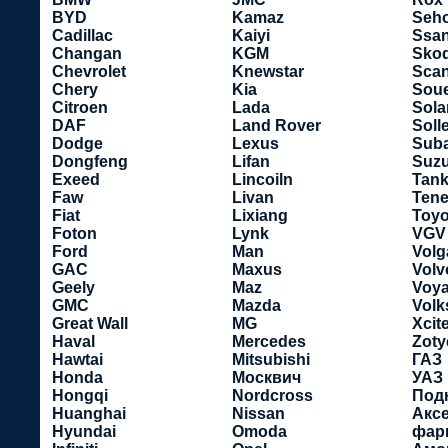
BYD
Kamaz
Seho
Cadillac
Kaiyi
Ssa
Changan
KGM
Sko
Chevrolet
Knewstar
Scan
Chery
Kia
Soue
Citroen
Lada
Sola
DAF
Land Rover
Soll
Dodge
Lexus
Sub
Dongfeng
Lifan
Suzu
Exeed
Lincoiln
Tan
Faw
Livan
Tene
Fiat
Lixiang
Toyo
Foton
Lynk
VGV
Ford
Man
Volg
GAC
Maxus
Volv
Geely
Maz
Voy
GMC
Mazda
Vol
Great Wall
MG
Xcit
Haval
Mercedes
Zoty
Hawtai
Mitsubishi
ГАЗ
Honda
Москвич
УАЗ
Hongqi
Nordcross
Под
Huanghai
Nissan
Акс
Hyundai
Omoda
фар