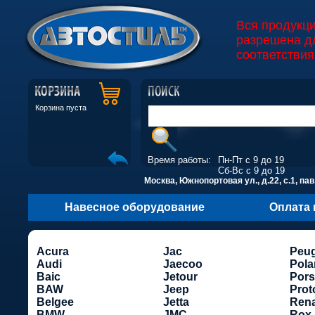
Вся продукц
разрешена д
соответствия
Корзина пуста
Время работы:
Пн-Пт с 9 до 19
Сб-Вс с 9 до 19
Москва, Южнопортовая ул., д.22, с.1, пав
Навесное оборудование
Оплата 
Acura
Jac
Peu
Audi
Jaecoo
Pola
Baic
Jetour
Por
BAW
Jeep
Prot
Belgee
Jetta
Rena
BMW
JMC
Rox