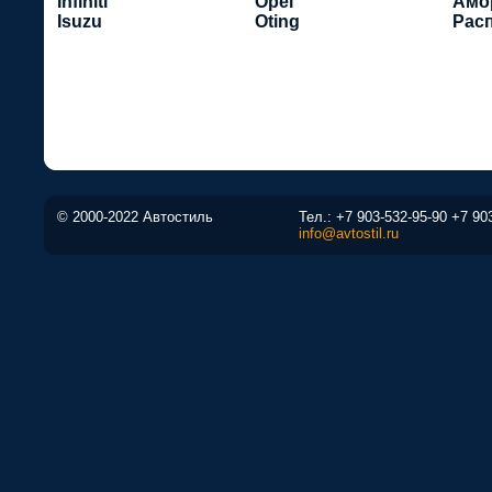
Infiniti
Opel
Амо
Isuzu
Oting
Рас
© 2000-2022 Автостиль
Тел.:
+7 903-532-95-90
+7 90
info@avtostil.ru