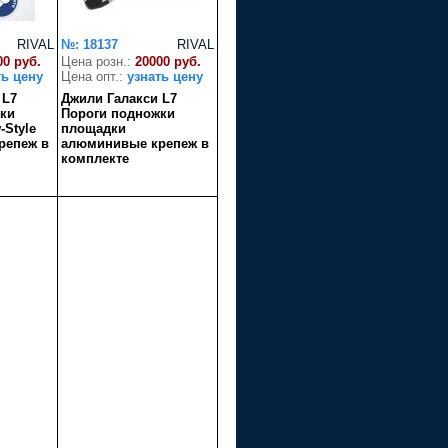
RIVAL
№: 18137
RIVAL
00 руб.
Цена розн.:
20000 руб.
ть цену
Цена опт.:
узнать цену
 L7
Джили Галакси L7
ки
Пороги подножки
Style
площадки
репеж в
алюминивые крепеж в
комплекте