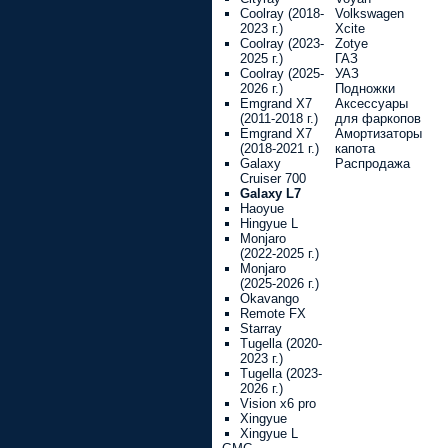
Coolray (2018-
Volkswagen
2023 г.)
Xcite
Coolray (2023-
Zotye
2025 г.)
ГАЗ
Coolray (2025-
УАЗ
2026 г.)
Подножки
Emgrand X7
Аксессуары
(2011-2018 г.)
для фаркопов
Emgrand X7
Амортизаторы
(2018-2021 г.)
капота
Galaxy
Распродажа
Cruiser 700
Galaxy L7
Haoyue
Hingyue L
Monjaro
(2022-2025 г.)
Monjaro
(2025-2026 г.)
Okavango
Remote FX
Starray
Tugella (2020-
2023 г.)
Tugella (2023-
2026 г.)
Vision x6 pro
Xingyue
Xingyue L