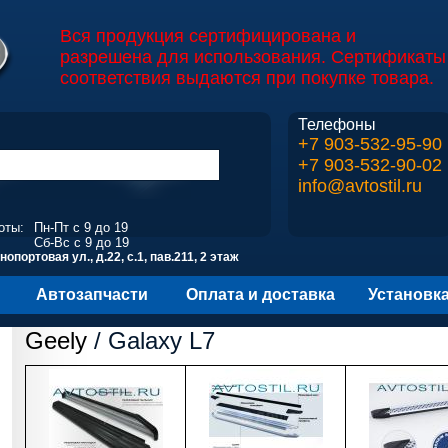
Вся продукция сертифицирована и
разрешена для использования. Сертификаты
соответствия выдаются при покупке товара.
Телефоны
+7 903-532-95-90
+7 903-532-90-02
info@avtostil.ru
оты:
Пн-Пт с 9 до 19
Сб-Вс с 9 до 19
опортовая ул., д.22, с.1, пав.211, 2 этаж
Автозапчасти
Оплата и доставка
Установк
Geely
/ Galaxy L7