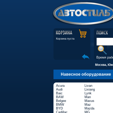
Корзина пуста
Время раб
Москва, Южн
Навесное оборудование
Acura
Livan
Audi
Lixiang
Baic
Lynk
BAW
Man
Belgee
Maxus
BMW
Maz
BYD
Mazda
Cadillac
MG