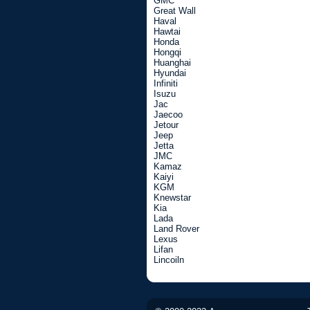
GMC
Great Wall
Haval
Hawtai
Honda
Hongqi
Huanghai
Hyundai
Infiniti
Isuzu
Jac
Jaecoo
Jetour
Jeep
Jetta
JMC
Kamaz
Kaiyi
KGM
Knewstar
Kia
Lada
Land Rover
Lexus
Lifan
Lincoiln