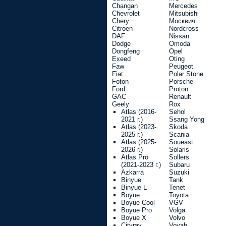
Changan
Mercedes
Chevrolet
Mitsubishi
Chery
Москвич
Citroen
Nordcross
DAF
Nissan
Dodge
Omoda
Dongfeng
Opel
Exeed
Oting
Faw
Peugeot
Fiat
Polar Stone
Foton
Porsche
Ford
Proton
GAC
Renault
Geely
Rox
Atlas (2016-
Sehol
2021 г.)
Ssang Yong
Atlas (2023-
Skoda
2025 г.)
Scania
Atlas (2025-
Soueast
2026 г.)
Solaris
Atlas Pro
Sollers
(2021-2023 г.)
Subaru
Azkarra
Suzuki
Binyue
Tank
Binyue L
Tenet
Boyue
Toyota
Boyue Cool
VGV
Boyue Pro
Volga
Boyue X
Volvo
Cityray
Voyah