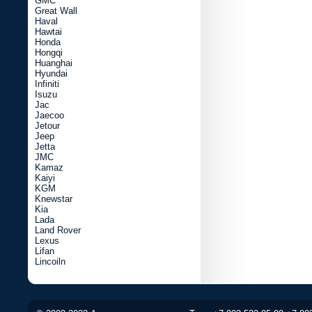
GMC
Great Wall
Haval
Hawtai
Honda
Hongqi
Huanghai
Hyundai
Infiniti
Isuzu
Jac
Jaecoo
Jetour
Jeep
Jetta
JMC
Kamaz
Kaiyi
KGM
Knewstar
Kia
Lada
Land Rover
Lexus
Lifan
Lincoiln