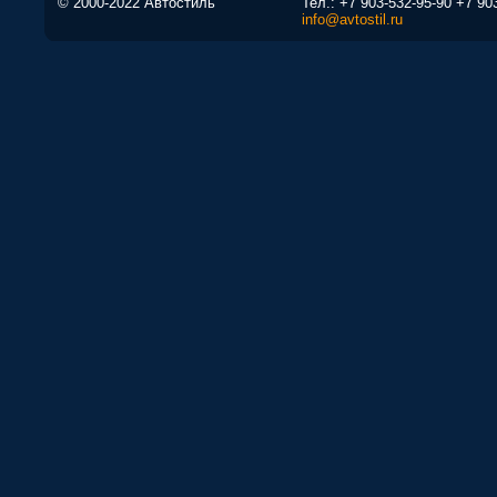
© 2000-2022 Автостиль
Тел.:
+7 903-532-95-90
+7 90
info@avtostil.ru