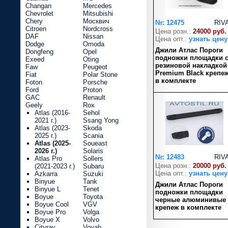
Changan
Mercedes
Chevrolet
Mitsubishi
Chery
Москвич
№: 12475
RIV
Citroen
Nordcross
Цена розн.:
24000 руб.
DAF
Nissan
Цена опт.:
узнать цену
Dodge
Omoda
Джили Атлас Пороги
Dongfeng
Opel
подножки площадки 
Exeed
Oting
резиновой накладкой
Faw
Peugeot
Premium Black крепе
Fiat
Polar Stone
в комплекте
Foton
Porsche
Ford
Proton
GAC
Renault
Geely
Rox
Atlas (2016-
Sehol
2021 г.)
Ssang Yong
Atlas (2023-
Skoda
2025 г.)
Scania
Atlas (2025-
Soueast
2026 г.)
Solaris
№: 12483
RIV
Atlas Pro
Sollers
Цена розн.:
20000 руб.
(2021-2023 г.)
Subaru
Цена опт.:
узнать цену
Azkarra
Suzuki
Binyue
Tank
Джили Атлас Пороги
Binyue L
Tenet
подножки площадки
Boyue
Toyota
черные алюминивые
Boyue Cool
VGV
крепеж в комплекте
Boyue Pro
Volga
Boyue X
Volvo
Cityray
Voyah