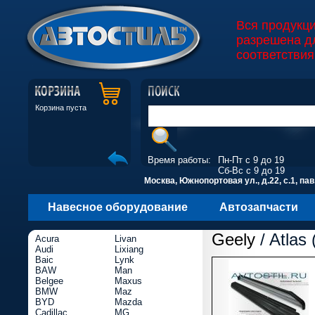
Вся продукц
разрешена д
соответствия
Корзина пуста
Время работы:
Пн-Пт с 9 до 19
Сб-Вс с 9 до 19
Москва, Южнопортовая ул., д.22, с.1, пав
Навесное оборудование
Автозапчасти
Geely
/ Atlas 
Acura
Livan
Audi
Lixiang
Baic
Lynk
BAW
Man
Belgee
Maxus
BMW
Maz
BYD
Mazda
Cadillac
MG