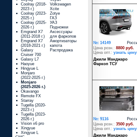
Coolray (2018-
Volkswagen
2023 г.)
Xcite
Coolray (2023-
Zotye
2025 г.)
ГАЗ
Coolray (2025-
УАЗ
2026 г.)
Подножки
Emgrand X7
Аксессуары
(2011-2018 г.)
для фаркопов
Emgrand X7
Амортизаторы
№: 14149
Росс
(2018-2021 г.)
капота
Цена розн.:
8800 руб.
Galaxy
Распродажа
Цена опт.:
узнать цену
Cruiser 700
Galaxy L7
Джили Манджаро
Haoyue
Фаркоп ТСУ
Hingyue L
Monjaro
(2022-2025 г.)
Monjaro
(2025-2026 г.)
Okavango
Remote FX
Starray
Tugella (2020-
2023 г.)
Tugella (2023-
2026 г.)
№: 9116
Росс
Vision x6 pro
Цена розн.:
3500 руб.
Xingyue
Цена опт.:
узнать цену
Xingyue L
Джили Манджаро