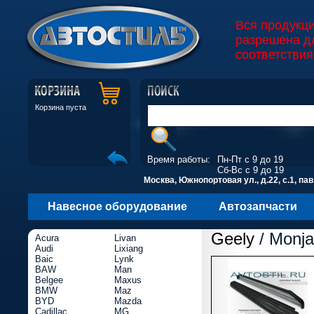
Вся продукц
разрешена д
соответствия
Корзина пуста
Время работы:
Пн-Пт с 9 до 19
Сб-Вс с 9 до 19
Москва, Южнопортовая ул., д.22, с.1, пав
Навесное оборудование
Автозапчасти
Geely
/ Monja
Acura
Livan
Audi
Lixiang
Baic
Lynk
BAW
Man
Belgee
Maxus
BMW
Maz
BYD
Mazda
Cadillac
MG