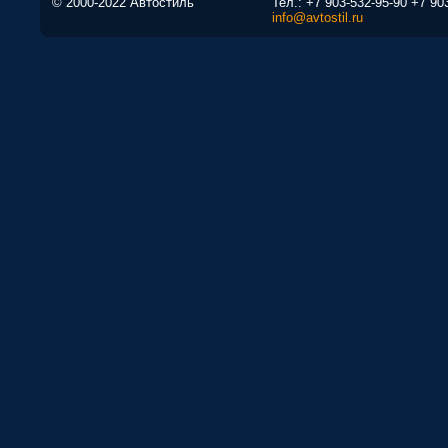
© 2000-2022 Автостиль
Тел.:
+7 903-532-95-90
+7 90
info@avtostil.ru