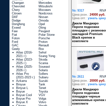
Changan
Mercedes
Chevrolet
Mitsubishi
Chery
Москвич
№: 9317
RIV
Citroen
Nordcross
Цена розн.:
24000 руб.
DAF
Nissan
Цена опт.:
узнать цену
Dodge
Omoda
Джили Манджаро
Dongfeng
Opel
Пороги подножки
Exeed
Oting
площадки с резиново
Faw
Peugeot
накладкой Premium
Fiat
Polar Stone
Black крепеж в
Foton
Porsche
комплекте
Ford
Proton
GAC
Renault
Geely
Rox
Atlas (2016-
Sehol
2021 г.)
Ssang Yong
Atlas (2023-
Skoda
2025 г.)
Scania
Atlas (2025-
Soueast
2026 г.)
Solaris
Atlas Pro
Sollers
№: 2611
RIV
(2021-2023 г.)
Subaru
Цена розн.:
20000 руб.
Azkarra
Suzuki
Цена опт.:
узнать цену
Binyue
Tank
Binyue L
Tenet
Джили Манджаро
Boyue
Toyota
Пороги подножки
Boyue Cool
VGV
площадки черные
Boyue Pro
Volga
алюминивые крепеж 
Boyue X
Volvo
комплекте
Cityray
Voyah