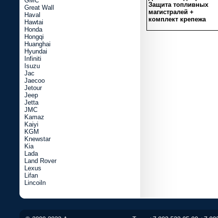
GMC
Защита топливных
Great Wall
магистралей +
Haval
комплект крепежа
Hawtai
Honda
Hongqi
Huanghai
Hyundai
Infiniti
Isuzu
Jac
Jaecoo
Jetour
Jeep
Jetta
JMC
Kamaz
Kaiyi
KGM
Knewstar
Kia
Lada
Land Rover
Lexus
Lifan
Lincoiln