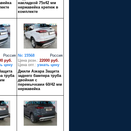
авейка
накладкой 75х42 мм
лекте
нержавейка крепеж в
комплекте
Россия
№: 15568
Россия
00 руб.
Цена розн.:
22000 руб.
ть цену
Цена опт.:
узнать цену
Защита
Джили Азкара Защита
а труба
заднего бампера труба
 мм
двойная с
перемычками 60/42 мм
нержавейка