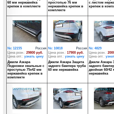
60 мм нержавейка
простопью 76 мм
с листом нерж
крепеж в комплекте
нержавейка крепеж в
крепеж в комп
комплекте
№: 12155
Россия
№: 10818
Россия
№: 4829
Цена розн.:
29800 руб.
Цена розн.:
17900 руб.
Цена розн.:
200
Цена опт.:
узнать цену
Цена опт.:
узнать цену
Цена опт.:
узна
Джили Азкара
Джили Азкара Защита
Джили Азкара 
Подножки овальные с
заднего бампера труба
заднего бампер
проступью 75х42 мм
60 мм нержавейка
двойная 60/42
нержавейка крепеж в
нержавейка
комплекте