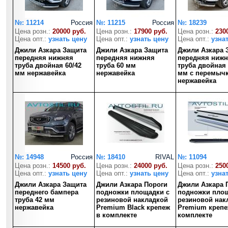
№: 11214
Россия
№: 11215
Россия
№: 18239
Цена розн.:
20000 руб.
Цена розн.:
17900 руб.
Цена розн.:
230
Цена опт.:
узнать цену
Цена опт.:
узнать цену
Цена опт.:
узна
Джили Азкара Защита
Джили Азкара Защита
Джили Азкара 
передняя нижняя
передняя нижняя
передняя ниж
труба двойная 60/42
труба 60 мм
труба двойная 
мм нержавейка
нержавейка
мм с перемыч
нержавейка
№: 14948
Россия
№: 18410
RIVAL
№: 11094
Цена розн.:
14500 руб.
Цена розн.:
24000 руб.
Цена розн.:
250
Цена опт.:
узнать цену
Цена опт.:
узнать цену
Цена опт.:
узна
Джили Азкара Защита
Джили Азкара Пороги
Джили Азкара 
переднего бампера
подножки площадки с
подножки площ
труба 42 мм
резиновой накладкой
резиновой нак
нержавейка
Premium Black крепеж
Premium крепе
в комплекте
комплекте