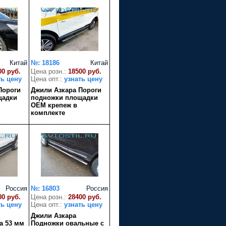
Китай
№: 18186
Китай
00 руб.
Цена розн.:
18500 руб.
ть цену
Цена опт.:
узнать цену
Пороги
Джили Азкара Пороги
щадки
подножки площадки
OEM крепеж в
комплекте
Россия
№: 16803
Россия
00 руб.
Цена розн.:
28400 руб.
ть цену
Цена опт.:
узнать цену
Джили Азкара
а 53 мм
Подножки овальные с