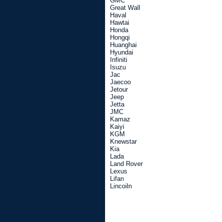
GMC
Great Wall
Haval
Hawtai
Honda
Hongqi
Huanghai
Hyundai
Infiniti
Isuzu
Jac
Jaecoo
Jetour
Jeep
Jetta
JMC
Kamaz
Kaiyi
KGM
Knewstar
Kia
Lada
Land Rover
Lexus
Lifan
Lincoiln