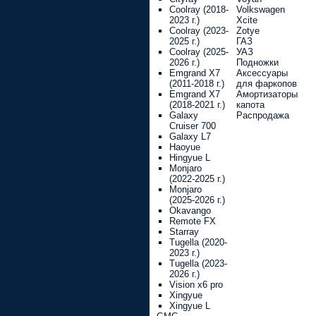
Coolray (2018-
Volkswagen
2023 г.)
Xcite
Coolray (2023-
Zotye
2025 г.)
ГАЗ
Coolray (2025-
УАЗ
2026 г.)
Подножки
Emgrand X7
Аксессуары
(2011-2018 г.)
для фаркопов
Emgrand X7
Амортизаторы
(2018-2021 г.)
капота
Galaxy
Распродажа
Cruiser 700
Galaxy L7
Haoyue
Hingyue L
Monjaro
(2022-2025 г.)
Monjaro
(2025-2026 г.)
Okavango
Remote FX
Starray
Tugella (2020-
2023 г.)
Tugella (2023-
2026 г.)
Vision x6 pro
Xingyue
Xingyue L