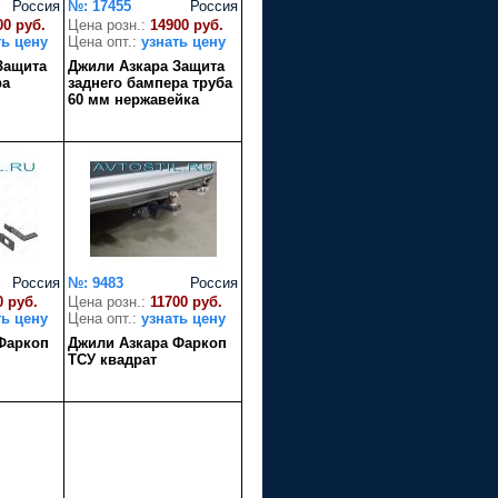
Россия
№: 17455
Россия
00 руб.
Цена розн.:
14900 руб.
ть цену
Цена опт.:
узнать цену
Защита
Джили Азкара Защита
ра
заднего бампера труба
60 мм нержавейка
Россия
№: 9483
Россия
0 руб.
Цена розн.:
11700 руб.
ть цену
Цена опт.:
узнать цену
Фаркоп
Джили Азкара Фаркоп
ТСУ квадрат