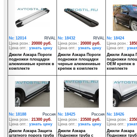
№: 12014
RIVAL
№: 18432
RIVAL
№: 18424
Цена розн.:
20000 руб.
Цена розн.:
20000 руб.
Цена розн.:
185
Цена опт.:
узнать цену
Цена опт.:
узнать цену
Цена опт.:
узна
Джили Азкара Пороги
Джили Азкара Пороги
Джили Азкара 
подножки площадки
подножки площадки
подножки пло
алюминивые крепеж в
черные алюминивые
OEM крепеж в
комплекте
крепеж в комплекте
комплекте
№: 18188
Россия
№: 18425
Россия
№: 18426
Цена розн.:
21300 руб.
Цена розн.:
23500 руб.
Цена розн.:
235
Цена опт.:
узнать цену
Цена опт.:
узнать цену
Цена опт.:
узна
Джили Азкара Защита
Джили Азкара
Джили Азкара
штатного порога труба
Подножки труба с
Подножки труб