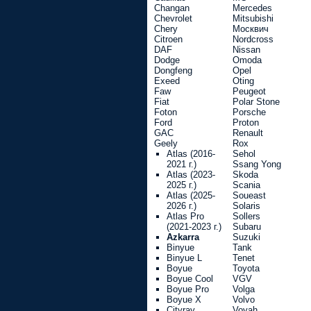
Changan
Mercedes
Chevrolet
Mitsubishi
Chery
Москвич
Citroen
Nordcross
DAF
Nissan
Dodge
Omoda
Dongfeng
Opel
Exeed
Oting
Faw
Peugeot
Fiat
Polar Stone
Foton
Porsche
Ford
Proton
GAC
Renault
Geely
Rox
Atlas (2016-
Sehol
2021 г.)
Ssang Yong
Atlas (2023-
Skoda
2025 г.)
Scania
Atlas (2025-
Soueast
2026 г.)
Solaris
Atlas Pro
Sollers
(2021-2023 г.)
Subaru
Azkarra
Suzuki
Binyue
Tank
Binyue L
Tenet
Boyue
Toyota
Boyue Cool
VGV
Boyue Pro
Volga
Boyue X
Volvo
Cityray
Voyah