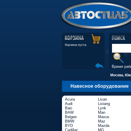
Корзина пуста
Время раб
Москва, Южн
Навесное оборудование
Acura
Livan
Audi
Lixiang
Baic
Lynk
BAW
Man
Belgee
Maxus
BMW
Maz
BYD
Mazda
Cadillac
MG