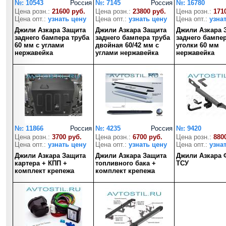
№: 10543
Россия
№: 7145
Россия
№: 16780
Цена розн.:
21600 руб.
Цена розн.:
23800 руб.
Цена розн.:
171
Цена опт.:
узнать цену
Цена опт.:
узнать цену
Цена опт.:
узна
Джили Азкара Защита
Джили Азкара Защита
Джили Азкара 
заднего бампера труба
заднего бампера труба
заднего бампе
60 мм с углами
двойная 60/42 мм с
уголки 60 мм
нержавейка
углами нержавейка
нержавейка
№: 11866
Россия
№: 4235
Россия
№: 9420
Цена розн.:
3700 руб.
Цена розн.:
6700 руб.
Цена розн.:
880
Цена опт.:
узнать цену
Цена опт.:
узнать цену
Цена опт.:
узна
Джили Азкара Защита
Джили Азкара Защита
Джили Азкара 
картера + КПП +
топливного бака +
ТСУ
комплект крепежа
комплект крепежа