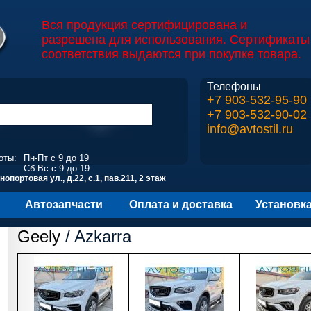
Вся продукция сертифицирована и
разрешена для использования. Сертификаты
соответствия выдаются при покупке товара.
Телефоны
+7 903-532-95-90
+7 903-532-90-02
info@avtostil.ru
оты:
Пн-Пт с 9 до 19
Сб-Вс с 9 до 19
опортовая ул., д.22, с.1, пав.211, 2 этаж
Автозапчасти
Оплата и доставка
Установк
Geely
/ Azkarra