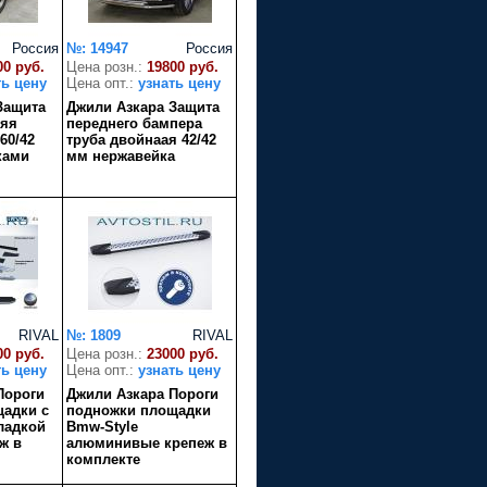
Россия
№: 14947
Россия
00 руб.
Цена розн.:
19800 руб.
ть цену
Цена опт.:
узнать цену
Защита
Джили Азкара Защита
няя
переднего бампера
60/42
труба двойнаая 42/42
ками
мм нержавейка
RIVAL
№: 1809
RIVAL
00 руб.
Цена розн.:
23000 руб.
ть цену
Цена опт.:
узнать цену
Пороги
Джили Азкара Пороги
адки с
подножки площадки
ладкой
Bmw-Style
ж в
алюминивые крепеж в
комплекте