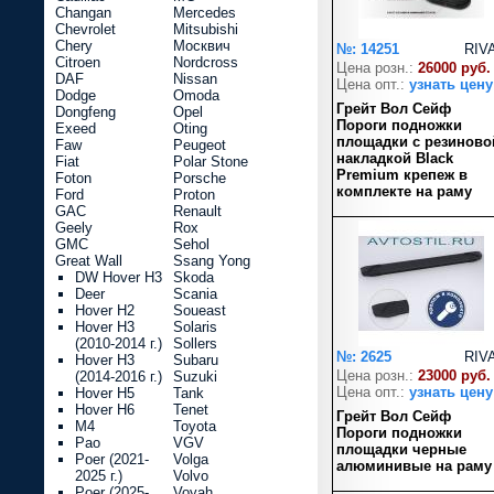
Changan
Mercedes
Chevrolet
Mitsubishi
Chery
Москвич
№: 14251
RIV
Citroen
Nordcross
Цена розн.:
26000 руб.
DAF
Nissan
Цена опт.:
узнать цену
Dodge
Omoda
Грейт Вол Сейф
Dongfeng
Opel
Пороги подножки
Exeed
Oting
площадки с резиново
Faw
Peugeot
накладкой Black
Fiat
Polar Stone
Premium крепеж в
Foton
Porsche
комплекте на раму
Ford
Proton
GAC
Renault
Geely
Rox
GMC
Sehol
Great Wall
Ssang Yong
DW Hover H3
Skoda
Deer
Scania
Hover H2
Soueast
Hover H3
Solaris
(2010-2014 г.)
Sollers
№: 2625
RIV
Hover H3
Subaru
Цена розн.:
23000 руб.
(2014-2016 г.)
Suzuki
Цена опт.:
узнать цену
Hover H5
Tank
Hover H6
Tenet
Грейт Вол Сейф
M4
Toyota
Пороги подножки
Pao
VGV
площадки черные
Poer (2021-
Volga
алюминивые на раму
2025 г.)
Volvo
Poer (2025-
Voyah