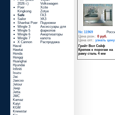
2026 г.)
Volkswagen
Poer
Xcite
Kingkong
Zotye
Safe
ГАЗ
Sailor
УАЗ
Shanhai Poer
Подножки
Wingle 3
Аксессуары для
Wingle 5
фаркопов
№: 11969
Росс
Wingle 6
Амортизаторы
Цена розн.:
0 руб.
Wingle 7
капота
Цена опт.:
узнать цену
X Cannon
Распродажа
Haval
Грейт Вол Сейф
Hawtai
Крепеж к порогам на
Honda
раму сталь 4 мм
Hongqi
Huanghai
Hyundai
Infiniti
Isuzu
Jac
Jaecoo
Jetour
Jeep
Jetta
JMC
Kamaz
Kaiyi
KGM
Knewstar