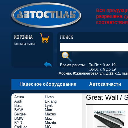
Вся продукц
разрешена д
соответствия
Корзина пуста
Время работы:
Пн-Пт с 9 до 19
Сб-Вс с 9 до 19
Москва, Южнопортовая ул., д.22, с.1, пав
Навесное оборудование
Автозапчасти
Great Wall
/ S
Acura
Livan
Audi
Lixiang
Baic
Lynk
BAW
Man
Belgee
Maxus
BMW
Maz
BYD
Mazda
Cadillac
MG