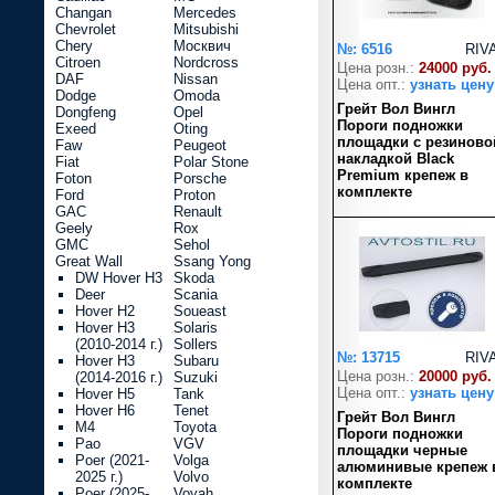
Changan
Mercedes
Chevrolet
Mitsubishi
Chery
Москвич
№: 6516
RIV
Citroen
Nordcross
Цена розн.:
24000 руб.
DAF
Nissan
Цена опт.:
узнать цену
Dodge
Omoda
Грейт Вол Вингл
Dongfeng
Opel
Пороги подножки
Exeed
Oting
площадки с резиново
Faw
Peugeot
накладкой Black
Fiat
Polar Stone
Premium крепеж в
Foton
Porsche
комплекте
Ford
Proton
GAC
Renault
Geely
Rox
GMC
Sehol
Great Wall
Ssang Yong
DW Hover H3
Skoda
Deer
Scania
Hover H2
Soueast
Hover H3
Solaris
(2010-2014 г.)
Sollers
№: 13715
RIV
Hover H3
Subaru
Цена розн.:
20000 руб.
(2014-2016 г.)
Suzuki
Цена опт.:
узнать цену
Hover H5
Tank
Hover H6
Tenet
Грейт Вол Вингл
M4
Toyota
Пороги подножки
Pao
VGV
площадки черные
Poer (2021-
Volga
алюминивые крепеж 
2025 г.)
Volvo
комплекте
Poer (2025-
Voyah