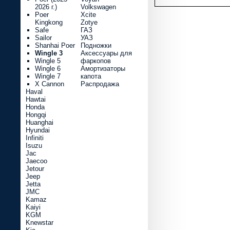
2026 г.)
Volkswagen
Poer
Xcite
Kingkong
Zotye
Safe
ГАЗ
Sailor
УАЗ
Shanhai Poer
Подножки
Wingle 3
Аксессуары для
Wingle 5
фаркопов
Wingle 6
Амортизаторы
Wingle 7
капота
X Cannon
Распродажа
Haval
Hawtai
Honda
Hongqi
Huanghai
Hyundai
Infiniti
Isuzu
Jac
Jaecoo
Jetour
Jeep
Jetta
JMC
Kamaz
Kaiyi
KGM
Knewstar