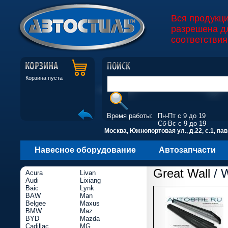
Вся продукц
разрешена д
соответствия
Корзина пуста
Время работы:
Пн-Пт с 9 до 19
Сб-Вс с 9 до 19
Москва, Южнопортовая ул., д.22, с.1, пав
Навесное оборудование
Автозапчасти
Great Wall
/ W
Acura
Livan
Audi
Lixiang
Baic
Lynk
BAW
Man
Belgee
Maxus
BMW
Maz
BYD
Mazda
Cadillac
MG