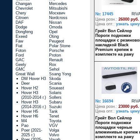
Changan
Mercedes
Chevrolet
Mitsubishi
Chery
Москвич
№: 17445
RIV
Citroen
Nordcross
Цена розн.:
26000 руб.
DAF
Nissan
Цена опт.:
узнать цену
Dodge
Omoda
Грейт Вол Сейлор
Dongfeng
Opel
Пороги подножки
Exeed
Oting
площадки с резиново
Faw
Peugeot
накладкой Black
Fiat
Polar Stone
Premium крепеж в
Foton
Porsche
комплекте на раму
Ford
Proton
GAC
Renault
Geely
Rox
GMC
Sehol
Great Wall
Ssang Yong
DW Hover H3
Skoda
Deer
Scania
Hover H2
Soueast
Hover H3
Solaris
(2010-2014 г.)
Sollers
№: 16694
RIV
Hover H3
Subaru
Цена розн.:
23000 руб.
(2014-2016 г.)
Suzuki
Цена опт.:
узнать цену
Hover H5
Tank
Hover H6
Tenet
Грейт Вол Сейлор
M4
Toyota
Пороги подножки
Pao
VGV
площадки черные
Poer (2021-
Volga
алюминивые крепеж 
2025 г.)
Volvo
комплекте на раму
Poer (2025-
Voyah