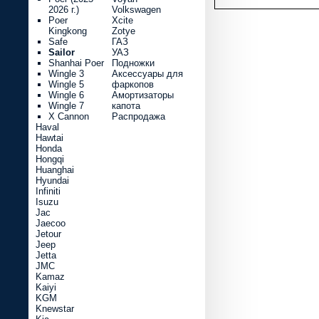
2026 г.)
Volkswagen
Poer
Xcite
Kingkong
Zotye
Safe
ГАЗ
Sailor
УАЗ
Shanhai Poer
Подножки
Wingle 3
Аксессуары для
Wingle 5
фаркопов
Wingle 6
Амортизаторы
Wingle 7
капота
X Cannon
Распродажа
Haval
Hawtai
Honda
Hongqi
Huanghai
Hyundai
Infiniti
Isuzu
Jac
Jaecoo
Jetour
Jeep
Jetta
JMC
Kamaz
Kaiyi
KGM
Knewstar