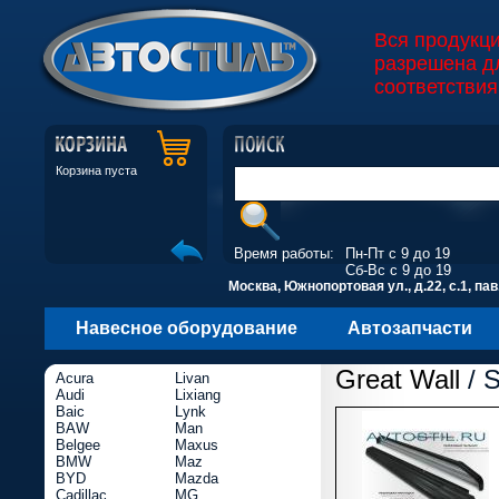
Вся продукц
разрешена д
соответствия
Корзина пуста
Время работы:
Пн-Пт с 9 до 19
Сб-Вс с 9 до 19
Москва, Южнопортовая ул., д.22, с.1, пав
Навесное оборудование
Автозапчасти
Great Wall
/ S
Acura
Livan
Audi
Lixiang
Baic
Lynk
BAW
Man
Belgee
Maxus
BMW
Maz
BYD
Mazda
Cadillac
MG