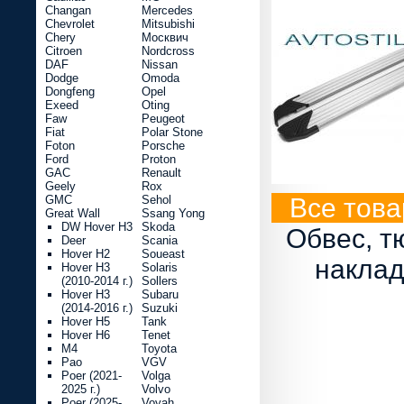
Changan
Mercedes
Chevrolet
Mitsubishi
Chery
Москвич
Citroen
Nordcross
DAF
Nissan
Dodge
Omoda
Dongfeng
Opel
Exeed
Oting
Faw
Peugeot
Fiat
Polar Stone
Foton
Porsche
Ford
Proton
GAC
Renault
Geely
Rox
GMC
Sehol
Все това
Great Wall
Ssang Yong
DW Hover H3
Skoda
Обвес, т
Deer
Scania
Hover H2
Soueast
наклад
Hover H3
Solaris
(2010-2014 г.)
Sollers
Hover H3
Subaru
(2014-2016 г.)
Suzuki
Hover H5
Tank
Hover H6
Tenet
M4
Toyota
Pao
VGV
Poer (2021-
Volga
2025 г.)
Volvo
Poer (2025-
Voyah