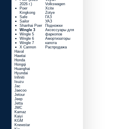
2026 г.)
Volkswagen
Poer
Xcite
Kingkong
Zotye
Safe
ГАЗ
Sailor
УАЗ
Shanhai Poer
Подножки
Wingle 3
Аксессуары для
Wingle 5
фаркопов
Wingle 6
Амортизаторы
Wingle 7
капота
X Cannon
Распродажа
Haval
Hawtai
Honda
Hongqi
Huanghai
Hyundai
Infiniti
Isuzu
Jac
Jaecoo
Jetour
Jeep
Jetta
JMC
Kamaz
Kaiyi
KGM
Knewstar