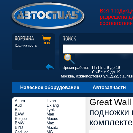
Вся продукц
разрешена д
соответствия
Корзина пуста
Время работы:
Пн-Пт с 9 до 19
Сб-Вс с 9 до 19
Москва, Южнопортовая ул., д.22, с.1, пав
Навесное оборудование
Автозапчасти
Great Wall
Acura
Livan
Audi
Lixiang
подножки
Baic
Lynk
BAW
Man
Belgee
Maxus
комплекте
BMW
Maz
BYD
Mazda
Cadillac
MG