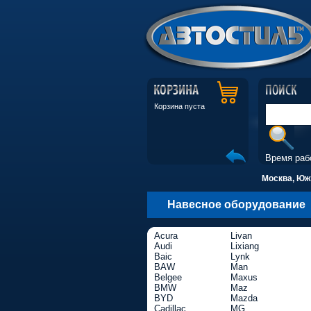
Корзина пуста
Время раб
Москва, Южн
Навесное оборудование
Acura
Livan
Audi
Lixiang
Baic
Lynk
BAW
Man
Belgee
Maxus
BMW
Maz
BYD
Mazda
Cadillac
MG