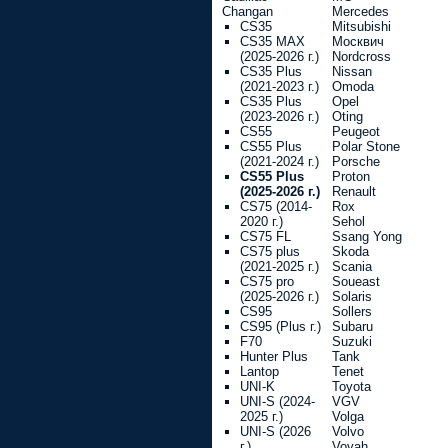
Changan
Mercedes
CS35
Mitsubishi
CS35 MAX
Москвич
(2025-2026 г.)
Nordcross
CS35 Plus
Nissan
(2021-2023 г.)
Omoda
CS35 Plus
Opel
(2023-2026 г.)
Oting
CS55
Peugeot
CS55 Plus
Polar Stone
(2021-2024 г.)
Porsche
CS55 Plus
Proton
(2025-2026 г.)
Renault
CS75 (2014-
Rox
2020 г.)
Sehol
CS75 FL
Ssang Yong
CS75 plus
Skoda
(2021-2025 г.)
Scania
CS75 pro
Soueast
(2025-2026 г.)
Solaris
CS95
Sollers
CS95 (Plus г.)
Subaru
F70
Suzuki
Hunter Plus
Tank
Lantop
Tenet
UNI-K
Toyota
UNI-S (2024-
VGV
2025 г.)
Volga
UNI-S (2026
Volvo
г.)
Voyah