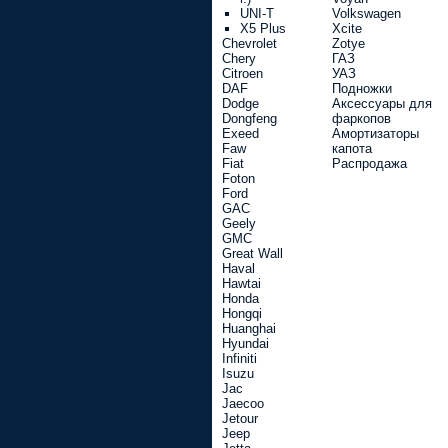
UNI-T
Volkswagen
X5 Plus
Xcite
Chevrolet
Zotye
Chery
ГАЗ
Citroen
УАЗ
DAF
Подножки
Dodge
Аксессуары для
Dongfeng
фаркопов
Exeed
Амортизаторы
Faw
капота
Fiat
Распродажа
Foton
Ford
GAC
Geely
GMC
Great Wall
Haval
Hawtai
Honda
Hongqi
Huanghai
Hyundai
Infiniti
Isuzu
Jac
Jaecoo
Jetour
Jeep