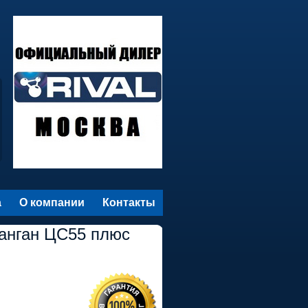
а
О компании
Контакты
анган ЦС55 плюс