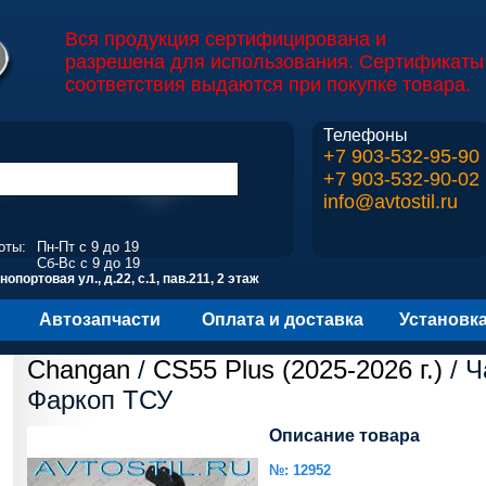
Вся продукция сертифицирована и
разрешена для использования. Сертификаты
соответствия выдаются при покупке товара.
Телефоны
+7 903-532-95-90
+7 903-532-90-02
info@avtostil.ru
оты:
Пн-Пт с 9 до 19
Сб-Вс с 9 до 19
опортовая ул., д.22, с.1, пав.211, 2 этаж
Автозапчасти
Оплата и доставка
Установк
Changan
/
CS55 Plus (2025-2026 г.)
/ Ч
Фаркоп ТСУ
Описание товара
№: 12952