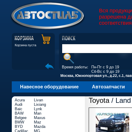
Вся продукц
разрешена д
соответствия
Корзина пуста
Время работы:
Пн-Пт с 9 до 19
Сб-Вс с 9 до 19
Москва, Южнопортовая ул., д.22, с.1, пав
Навесное оборудование
Автозапчасти
Toyota
/ Land 
Acura
Livan
Audi
Lixiang
Baic
Lynk
BAW
Man
Belgee
Maxus
BMW
Maz
BYD
Mazda
Cadillac
MG