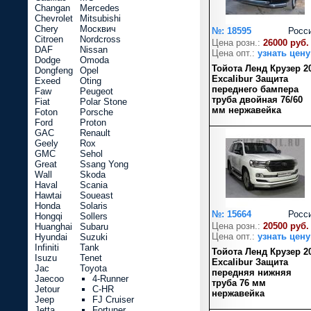
Changan
Mercedes
Chevrolet
Mitsubishi
Chery
Москвич
№: 18595
Росс
Citroen
Nordcross
Цена розн.:
26000 руб.
DAF
Nissan
Цена опт.:
узнать цену
Dodge
Omoda
Тойота Ленд Крузер 2
Dongfeng
Opel
Excalibur Защита
Exeed
Oting
переднего бампера
Faw
Peugeot
труба двойная 76/60
Fiat
Polar Stone
мм нержавейка
Foton
Porsche
Ford
Proton
GAC
Renault
Geely
Rox
GMC
Sehol
Great
Ssang Yong
Wall
Skoda
Haval
Scania
Hawtai
Soueast
Honda
Solaris
№: 15664
Росс
Hongqi
Sollers
Цена розн.:
20500 руб.
Huanghai
Subaru
Цена опт.:
узнать цену
Hyundai
Suzuki
Infiniti
Tank
Тойота Ленд Крузер 2
Isuzu
Tenet
Excalibur Защита
Jac
Toyota
передняя нижняя
Jaecoo
4-Runner
труба 76 мм
Jetour
C-HR
нержавейка
Jeep
FJ Cruiser
Jetta
Fortuner