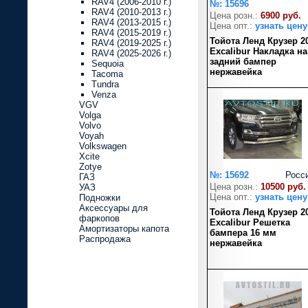
RAV4 (2006-2010 г.)
№: 15696
RAV4 (2010-2013 г.)
Цена розн.:
6900 руб.
RAV4 (2013-2015 г.)
Цена опт.:
узнать цену
RAV4 (2015-2019 г.)
Тойота Ленд Крузер 2
RAV4 (2019-2025 г.)
Excalibur Накладка на
RAV4 (2025-2026 г.)
задний бампер
Sequoia
нержавейка
Tacoma
Tundra
Venza
VGV
Volga
Volvo
Voyah
Volkswagen
Xcite
Zotye
№: 15692
Росс
ГАЗ
Цена розн.:
10500 руб.
УАЗ
Цена опт.:
узнать цену
Подножки
Аксессуары для
Тойота Ленд Крузер 2
фаркопов
Excalibur Решетка
Амортизаторы капота
бампера 16 мм
Распродажа
нержавейка