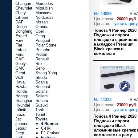
Changan
Mercedes
Chevrolet
Mitsubishi
Chery
Москвич
№: 14886
RIV
Citroen
Nordcross
Цена розн.:
26000 руб.
DAF
Nissan
Цена опт.:
узнать цену
Dodge
Omoda
Тойота 4 Раннер 2020
Dongfeng
Opel
Подножки пороги
Exeed
Oting
площадки с резиново
Faw
Peugeot
накладкой Premium
Fiat
Polar Stone
Black крепеж в
Foton
Porsche
комплекте
Ford
Proton
GAC
Renault
Geely
Rox
GMC
Sehol
Great
Ssang Yong
Wall
Skoda
Haval
Scania
Hawtai
Soueast
Honda
Solaris
Hongqi
Sollers
№: 11323
RIV
Huanghai
Subaru
Цена розн.:
23000 руб.
Hyundai
Suzuki
Цена опт.:
узнать цену
Infiniti
Tank
Isuzu
Tenet
Тойота 4 Раннер 2020
Jac
Toyota
Подножки пороги
Jaecoo
4-Runner
площадки Black
Jetour
C-HR
алюминивые крепеж 
Jeep
FJ Cruiser
комплекте на раму
Jetta
Fortuner