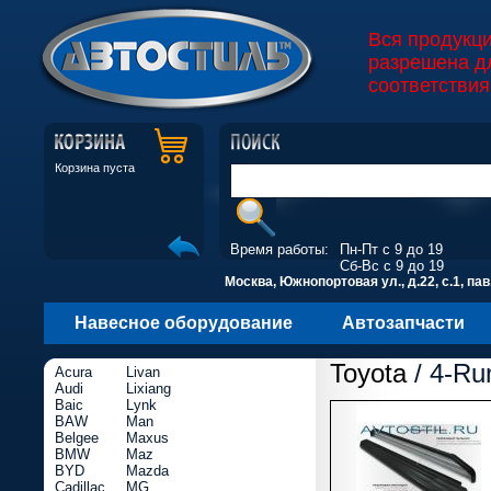
Вся продукц
разрешена д
соответствия
Корзина пуста
Время работы:
Пн-Пт с 9 до 19
Сб-Вс с 9 до 19
Москва, Южнопортовая ул., д.22, с.1, пав
Навесное оборудование
Автозапчасти
Toyota
/ 4-Ru
Acura
Livan
Audi
Lixiang
Baic
Lynk
BAW
Man
Belgee
Maxus
BMW
Maz
BYD
Mazda
Cadillac
MG