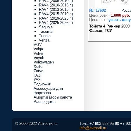
RAV4 (2006-2010 г.)
RAV4 (2010-2013 г.)
RAV4 (2013-2015 г.)
№: 17602
Росс
RAV4 (2015-2019 г.)
Цена розн.:
13000 руб.
RAV4 (2019-2025 г.)
Цена опт.:
узнать цену
RAV4 (2025-2026 г.)
Тойота 4 Раннер 2009
Sequoia
Фаркоп ТСУ
Tacoma
Tundra
Venza
VGV
Volga
Volvo
Voyah
Volkswagen
Xcite
Zotye
ГАЗ
УАЗ
Подножки
Аксессуары для
фаркопов
Амортизаторы капота
Распродажа
© 2000-2022 Автостиль
Тел.:
+7 903-532-95-90
+7 90
info@avtostil.ru