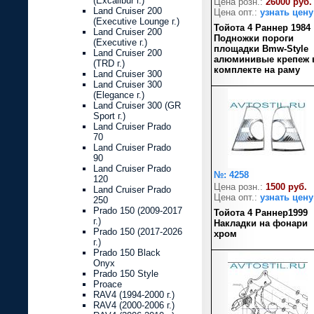
(Excalibur г.)
Цена розн.:
26000 руб.
Land Cruiser 200
Цена опт.:
узнать цену
(Executive Lounge г.)
Тойота 4 Раннер 1984
Land Cruiser 200
Подножки пороги
(Executive г.)
площадки Bmw-Style
Land Cruiser 200
алюминивые крепеж 
(TRD г.)
комплекте на раму
Land Cruiser 300
Land Cruiser 300
(Elegance г.)
Land Cruiser 300 (GR
Sport г.)
Land Cruiser Prado
70
Land Cruiser Prado
90
Land Cruiser Prado
№: 4258
120
Цена розн.:
1500 руб.
Land Cruiser Prado
Цена опт.:
узнать цену
250
Prado 150 (2009-2017
Тойота 4 Раннер1999
г.)
Накладки на фонари
Prado 150 (2017-2026
хром
г.)
Prado 150 Black
Onyx
Prado 150 Style
Proace
RAV4 (1994-2000 г.)
RAV4 (2000-2006 г.)