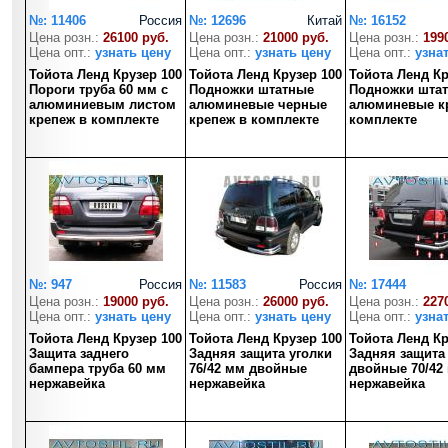
№: 11406
Россия
№: 12696
Китай
№: 16152
Цена розн.:
26100 руб.
Цена розн.:
21000 руб.
Цена розн.:
199
Цена опт.:
узнать цену
Цена опт.:
узнать цену
Цена опт.:
узна
Тойота Ленд Крузер 100
Тойота Ленд Крузер 100
Тойота Ленд Кр
Пороги труба 60 мм с
Подножки штатные
Подножки шта
алюминиевым листом
алюминевые черные
алюминевые к
крепеж в комплекте
крепеж в комплекте
комплекте
№: 947
Россия
№: 11583
Россия
№: 17444
Цена розн.:
19000 руб.
Цена розн.:
26000 руб.
Цена розн.:
227
Цена опт.:
узнать цену
Цена опт.:
узнать цену
Цена опт.:
узна
Тойота Ленд Крузер 100
Тойота Ленд Крузер 100
Тойота Ленд Кр
Защита заднего
Задняя защита уголки
Задняя защита
бампера труба 60 мм
76/42 мм двойные
двойные 70/42
нержавейка
нержавейка
нержавейка