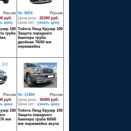
Россия
№: 9054
Россия
00 руб.
Цена розн.:
26300 руб.
ть цену
Цена опт.:
узнать цену
узер 100
Тойота Ленд Крузер 100
та труба
Защита переднего
йка
бампера труба
двойная 76/60 мм
нержавейка
Россия
№: 11404
Россия
00 руб.
Цена розн.:
36400 руб.
ть цену
Цена опт.:
узнать цену
узер 100
Тойота Ленд Крузер 100
его
Защита переднего
 76 мм
бампера труба 60/60
мм нержавейка акула