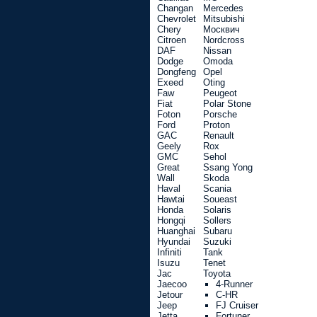
Changan
Mercedes
Chevrolet
Mitsubishi
Chery
Москвич
Citroen
Nordcross
DAF
Nissan
Dodge
Omoda
Dongfeng
Opel
Exeed
Oting
Faw
Peugeot
Fiat
Polar Stone
Foton
Porsche
Ford
Proton
GAC
Renault
Geely
Rox
GMC
Sehol
Great
Ssang Yong
Wall
Skoda
Haval
Scania
Hawtai
Soueast
Honda
Solaris
Hongqi
Sollers
Huanghai
Subaru
Hyundai
Suzuki
Infiniti
Tank
Isuzu
Tenet
Jac
Toyota
Jaecoo
4-Runner
Jetour
C-HR
Jeep
FJ Cruiser
Jetta
Fortuner