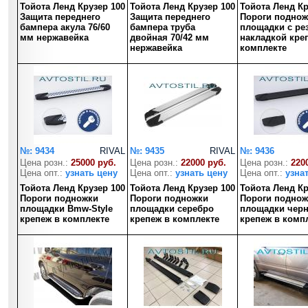
Тойота Ленд Крузер 100
Тойота Ленд Крузер 100
Тойота Ленд Кр
Защита переднего
Защита переднего
Пороги поднож
бампера акула 76/60
бампера труба
площадки с ре
мм нержавейка
двойная 70/42 мм
накладкой кре
нержавейка
комплекте
№: 9434
RIVAL
№: 9435
RIVAL
№: 9436
Цена розн.:
25000 руб.
Цена розн.:
22000 руб.
Цена розн.:
220
Цена опт.:
узнать цену
Цена опт.:
узнать цену
Цена опт.:
узна
Тойота Ленд Крузер 100
Тойота Ленд Крузер 100
Тойота Ленд Кр
Пороги подножки
Пороги подножки
Пороги поднож
площадки Bmw-Style
площадки серебро
площадки чер
крепеж в комплекте
крепеж в комплекте
крепеж в комп