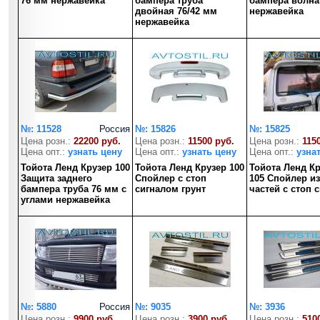
76 мм нержавейка
бампера труба
бампера волна
двойная 76/42 мм
нержавейка
нержавейка
№: 11528
Россия
№: 15826
№: 15825
Цена розн.:
22200 руб.
Цена розн.:
11500 руб.
Цена розн.:
115
Цена опт.:
узнать цену
Цена опт.:
узнать цену
Цена опт.:
узна
Тойота Ленд Крузер 100
Тойота Ленд Крузер 100
Тойота Ленд Кр
Защита заднего
Спойлер с стоп
105 Спойлер из
бампера труба 76 мм с
сигналом грунт
частей с стоп 
углами нержавейка
№: 5880
Россия
№: 9035
№: 3936
Цена розн.:
9900 руб.
Цена розн.:
3900 руб.
Цена розн.:
510