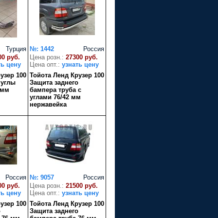
Турция
№: 1442
Россия
00 руб.
Цена розн.:
27300 руб.
ть цену
Цена опт.:
узнать цену
узер 100
Тойота Ленд Крузер 100
 углы
Защита заднего
 мм
бампера труба с
углами 76/42 мм
нержавейка
Россия
№: 9057
Россия
00 руб.
Цена розн.:
21500 руб.
ть цену
Цена опт.:
узнать цену
узер 100
Тойота Ленд Крузер 100
о
Защита заднего