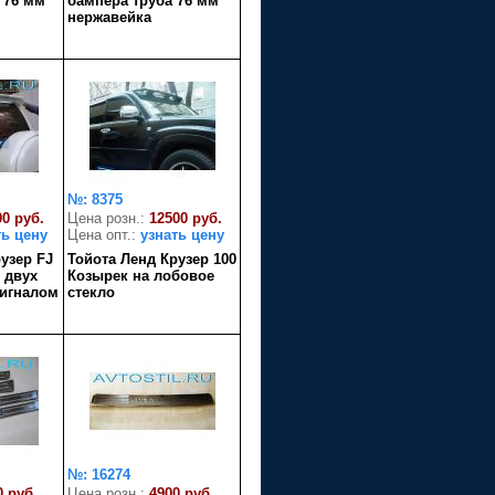
 76 мм
бампера труба 76 мм
нержавейка
№: 8375
00 руб.
Цена розн.:
12500 руб.
ть цену
Цена опт.:
узнать цену
узер FJ
Тойота Ленд Крузер 100
 двух
Козырек на лобовое
сигналом
стекло
№: 16274
0 руб.
Цена розн.:
4900 руб.