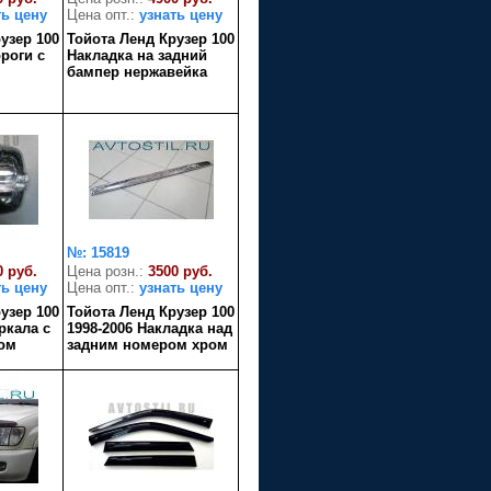
ть цену
Цена опт.:
узнать цену
узер 100
Тойота Ленд Крузер 100
роги с
Накладка на задний
бампер нержавейка
№: 15819
0 руб.
Цена розн.:
3500 руб.
ть цену
Цена опт.:
узнать цену
узер 100
Тойота Ленд Крузер 100
ркала с
1998-2006 Накладка над
ом
задним номером хром