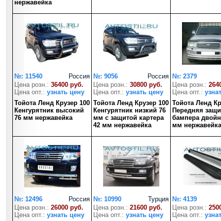
нержавейка
№: 11540
Россия
№: 9056
Россия
№: 2379
Цена розн.:
36400 руб.
Цена розн.:
30800 руб.
Цена розн.:
264
Цена опт.:
узнать цену
Цена опт.:
узнать цену
Цена опт.:
узна
Тойота Ленд Крузер 100
Тойота Ленд Крузер 100
Тойота Ленд Кр
Кенгурятник высокий
Кенгурятник низкий 76
Передняя защи
76 мм нержавейка
мм с защитой картера
бампера двойн
42 мм нержавейка
мм нержавейк
№: 12496
Россия
№: 10990
Турция
№: 4139
Цена розн.:
26000 руб.
Цена розн.:
21600 руб.
Цена розн.:
250
Цена опт.:
узнать цену
Цена опт.:
узнать цену
Цена опт.:
узна