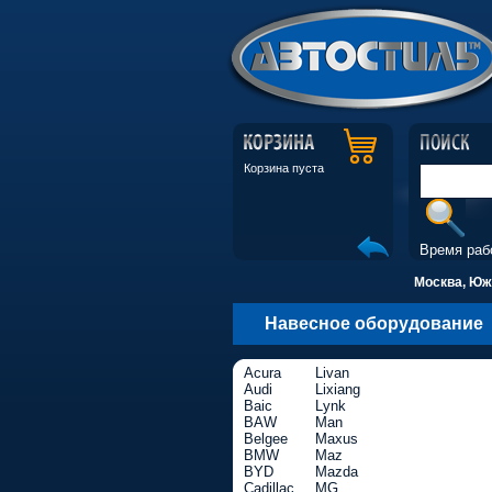
Корзина пуста
Время раб
Москва, Южн
Навесное оборудование
Acura
Livan
Audi
Lixiang
Baic
Lynk
BAW
Man
Belgee
Maxus
BMW
Maz
BYD
Mazda
Cadillac
MG