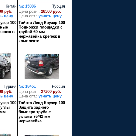
Китай
№: 15086
Турция
00 руб.
Цена розн.:
28500 руб.
ть цену
Цена опт.:
узнать цену
узер 100
Тойота Ленд Крузер 100
тные
Подножки площадки с
репеж в
трубой 60 мм
нержавейка крепеж в
комплекте
Турция
№: 18451
Россия
00 руб.
Цена розн.:
27300 руб.
ть цену
Цена опт.:
узнать цену
узер 100
Тойота Ленд Крузер 100
 углы
Защита заднего
 мм
бампера труба с
углами 76/42 мм
нержавейка