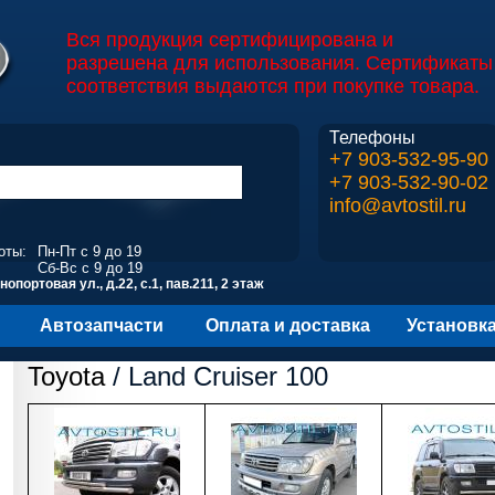
Вся продукция сертифицирована и
разрешена для использования. Сертификаты
соответствия выдаются при покупке товара.
Телефоны
+7 903-532-95-90
+7 903-532-90-02
info@avtostil.ru
оты:
Пн-Пт с 9 до 19
Сб-Вс с 9 до 19
опортовая ул., д.22, с.1, пав.211, 2 этаж
Автозапчасти
Оплата и доставка
Установк
Toyota
/ Land Cruiser 100