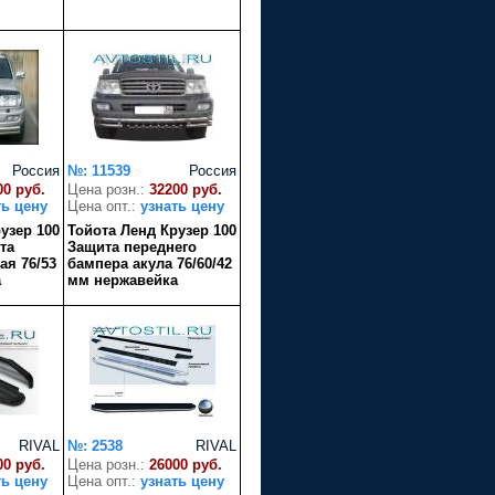
Россия
№: 11539
Россия
00 руб.
Цена розн.:
32200 руб.
ть цену
Цена опт.:
узнать цену
узер 100
Тойота Ленд Крузер 100
та
Защита переднего
ая 76/53
бампера акула 76/60/42
а
мм нержавейка
RIVAL
№: 2538
RIVAL
00 руб.
Цена розн.:
26000 руб.
ть цену
Цена опт.:
узнать цену