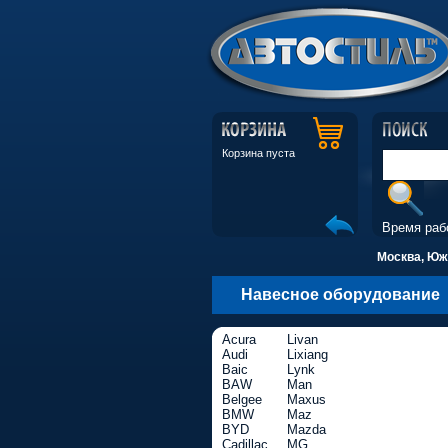
Корзина пуста
Время раб
Москва, Южн
Навесное оборудование
Acura
Livan
Audi
Lixiang
Baic
Lynk
BAW
Man
Belgee
Maxus
BMW
Maz
BYD
Mazda
Cadillac
MG