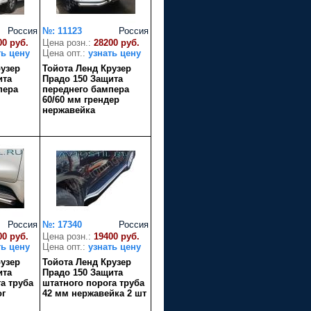
Россия
№: 11123
Россия
00 руб.
Цена розн.:
28200 руб.
ть цену
Цена опт.:
узнать цену
рузер
Тойота Ленд Крузер
ита
Прадо 150 Защита
пера
переднего бампера
60/60 мм грендер
нержавейка
Россия
№: 17340
Россия
00 руб.
Цена розн.:
19400 руб.
ть цену
Цена опт.:
узнать цену
рузер
Тойота Ленд Крузер
ита
Прадо 150 Защита
а труба
штатного порога труба
ог
42 мм нержавейка 2 шт