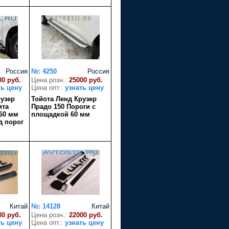
Россия
№: 4250
Россия
00 руб.
Цена розн.:
25000 руб.
ть цену
Цена опт.:
узнать цену
рузер
Тойота Ленд Крузер
ита
Прадо 150 Пороги с
 60 мм
площадкой 60 мм
д порог
Китай
№: 14128
Китай
00 руб.
Цена розн.:
22000 руб.
ть цену
Цена опт.:
узнать цену