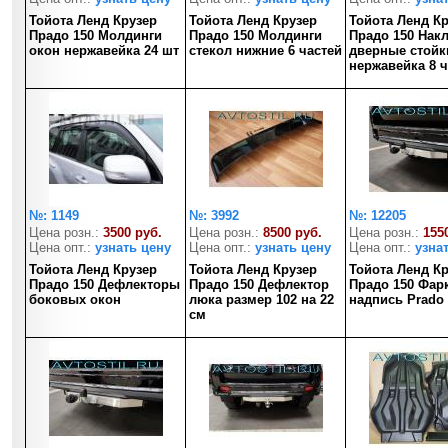
Тойота Ленд Крузер
Тойота Ленд Крузер
Тойота Ленд К
Прадо 150 Молдинги
Прадо 150 Молдинги
Прадо 150 Нак
окон нержавейка 24 шт
стекол нижние 6 частей
дверные стойк
нержавейка 8 ч
№: 1149
№: 3992
№: 12205
Цена розн.:
3500 руб.
Цена розн.:
8500 руб.
Цена розн.:
155
Цена опт.:
узнать цену
Цена опт.:
узнать цену
Цена опт.:
узна
Тойота Ленд Крузер
Тойота Ленд Крузер
Тойота Ленд К
Прадо 150 Дефлекторы
Прадо 150 Дефлектор
Прадо 150 Фар
боковых окон
люка размер 102 на 22
надпись Prado
см