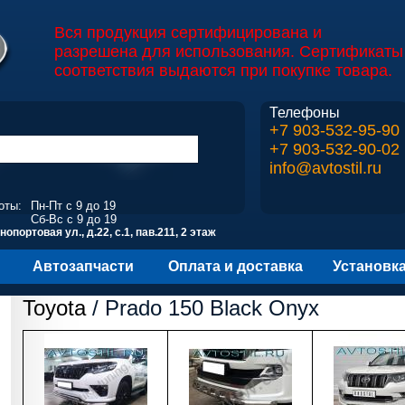
Вся продукция сертифицирована и
разрешена для использования. Сертификаты
соответствия выдаются при покупке товара.
Телефоны
+7 903-532-95-90
+7 903-532-90-02
info@avtostil.ru
оты:
Пн-Пт с 9 до 19
Сб-Вс с 9 до 19
опортовая ул., д.22, с.1, пав.211, 2 этаж
Автозапчасти
Оплата и доставка
Установк
Toyota
/ Prado 150 Black Onyx