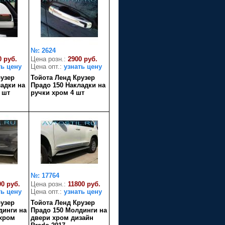
№: 2624
0 руб.
Цена розн.:
2900 руб.
ть цену
Цена опт.:
узнать цену
рузер
Тойота Ленд Крузер
ладки на
Прадо 150 Накладки на
 шт
ручки хром 4 шт
№: 17764
00 руб.
Цена розн.:
11800 руб.
ть цену
Цена опт.:
узнать цену
рузер
Тойота Ленд Крузер
динги на
Прадо 150 Молдинги на
хром
двери хром дизайн