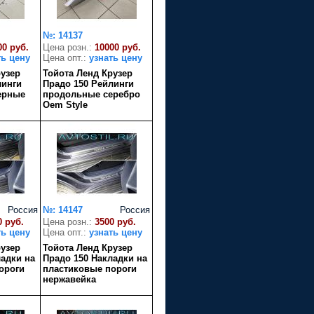
№: 14137
00 руб.
Цена розн.:
10000 руб.
ть цену
Цена опт.:
узнать цену
рузер
Тойота Ленд Крузер
линги
Прадо 150 Рейлинги
ерные
продольные серебро
Oem Style
Россия
№: 14147
Россия
0 руб.
Цена розн.:
3500 руб.
ть цену
Цена опт.:
узнать цену
рузер
Тойота Ленд Крузер
ладки на
Прадо 150 Накладки на
ороги
пластиковые пороги
нержавейка