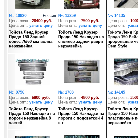
№: 10820
Россия
№: 13259
№: 14135
Цена розн.:
26400 руб.
Цена розн.:
7500 руб.
Цена розн.:
100
Цена опт.:
узнать цену
Цена опт.:
узнать цену
Цена опт.:
узна
Тойота Ленд Крузер
Тойота Ленд Крузер
Тойота Ленд К
Прадо 150 Задний
Прадо 150 Накладка на
Прадо 150 Рей
обвес 76/60 мм волна
спойлер задней двери
продольные ч
нержавейка
нержавейка
Oem Style
№: 9756
№: 1703
№: 14145
Цена розн.:
6800 руб.
Цена розн.:
4800 руб.
Цена розн.:
350
Цена опт.:
узнать цену
Цена опт.:
узнать цену
Цена опт.:
узна
Тойота Ленд Крузер
Тойота Ленд Крузер
Тойота Ленд К
Прадо 150 Накладки на
Прадо 150 Накладки на
Прадо 150 Нак
пороги нержавейка 8
пороги с подсветкой 4
пластиковые п
частей
шт
нержавейка