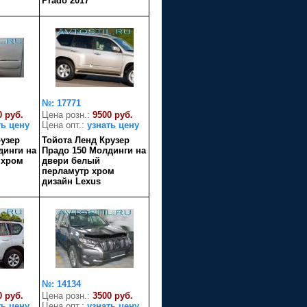
Prado 2017
№: 17771
0 руб.
Цена розн.:
9500 руб.
ть цену
Цена опт.:
узнать цену
рузер
Тойота Ленд Крузер
динги на
Прадо 150 Молдинги на
 хром
двери белый
перламутр хром
дизайн Lexus
№: 14134
0 руб.
Цена розн.:
3500 руб.
ть цену
Цена опт.:
узнать цену