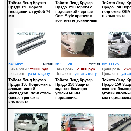
Тойота Ленд Крузер
Тойота Ленд Крузер
Тойота Ленд К
Прадо 150 Пороги
Прадо 150 Пороги с
Прадо 150 Пор
площадки с трубой 76
подсветкой черные
подножки OEM
мм
Oem Style крепеж в
в комплекте
комплекте усиленный
№: 6055
Китай
№: 11124
Россия
№: 11125
Цена розн.:
59000 руб.
Цена розн.:
21800 руб.
Цена розн.:
237
Цена опт.:
узнать цену
Цена опт.:
узнать цену
Цена опт.:
узна
Тойота Ленд Крузер
Тойота Ленд Крузер
Тойота Ленд К
Прадо 150 Подножки с
Прадо 150 Защита
Прадо 150 Защ
алюминиевой
заднего бампера
заднего бампе
накладкой BMW стиль
уголки 60 мм
уголки двойные
белые крепеж в
нержавейка
мм нержавейк
комплекте