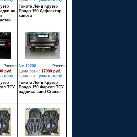
рузер
Тойота Ленд Крузер
ладки на
Прадо 150 Дефлектор
и
капота
астей
Россия
№: 12206
Россия
00 руб.
Цена розн.:
17000 руб.
ть цену
Цена опт.:
узнать цену
рузер
Тойота Ленд Крузер
коп ТСУ
Прадо 150 Фаркоп ТСУ
надпись Land Cruiser