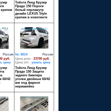
рузер
Тойота Ленд Крузер
оги
Прадо 150 Пороги
 крепеж
белый перламутр
дизайн LEXUS Style
крепеж в комплекте
Россия
№: 8014
Россия
00 руб.
Цена розн.:
23700 руб.
ть цену
Цена опт.:
узнать цену
рузер
Тойота Ленд Крузер
ита
Прадо 150 Защита
ра
заднего бампера
 60/42
уголки двойные 60/42
а
мм под фаркоп
нержавейка