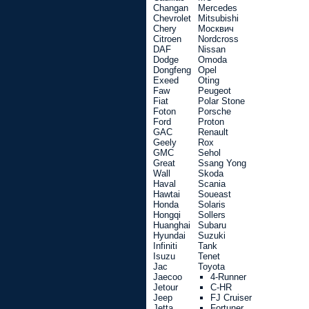
Changan
Mercedes
Chevrolet
Mitsubishi
Chery
Москвич
Citroen
Nordcross
DAF
Nissan
Dodge
Omoda
Dongfeng
Opel
Exeed
Oting
Faw
Peugeot
Fiat
Polar Stone
Foton
Porsche
Ford
Proton
GAC
Renault
Geely
Rox
GMC
Sehol
Great
Ssang Yong
Wall
Skoda
Haval
Scania
Hawtai
Soueast
Honda
Solaris
Hongqi
Sollers
Huanghai
Subaru
Hyundai
Suzuki
Infiniti
Tank
Isuzu
Tenet
Jac
Toyota
Jaecoo
4-Runner
Jetour
C-HR
Jeep
FJ Cruiser
Jetta
Fortuner