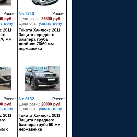
Россия
№: 8710
Россия
00 руб.
Цена розн.:
26300 руб.
ть цену
Цена опт.:
узнать цену
с 2011
Тойота Хайлюкс 2011
его
Защита переднего
 76 мм
бампера труба
двойная 76/60 мм
нержавейка
Россия
№: 6132
Россия
00 руб.
Цена розн.:
20000 руб.
ть цену
Цена опт.:
узнать цену
с 2011
Тойота Хайлюкс 2011
его
Защита переднего
бампера труба 60 мм
мм с
нержавейка