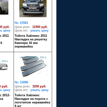
№: 15581
00 руб.
Цена розн.:
11900 руб.
ть цену
Цена опт.:
узнать цену
с 2011
Тойота Хайлюкс 2011
Накладка на решетку
 6
бампера 16 мм
нержавейка
№: 15080
0 руб.
Цена розн.:
3200 руб.
ть цену
Цена опт.:
узнать цену
 2012-
Тойота Хайлюкс
на
Накладки на пороги с
логотипом нержавейка
4 шт