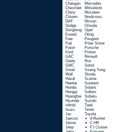
Changan
Mercedes
Chevrolet
Mitsubishi
Chery
Москвич
Citroen
Nordcross
DAF
Nissan
Dodge
Omoda
Dongfeng
Opel
Exeed
Oting
Faw
Peugeot
Fiat
Polar Stone
Foton
Porsche
Ford
Proton
GAC
Renault
Geely
Rox
GMC
Sehol
Great
Ssang Yong
Wall
Skoda
Haval
Scania
Hawtai
Soueast
Honda
Solaris
Hongqi
Sollers
Huanghai
Subaru
Hyundai
Suzuki
Infiniti
Tank
Isuzu
Tenet
Jac
Toyota
Jaecoo
4-Runner
Jetour
C-HR
Jeep
FJ Cruiser
Jetta
Fortuner