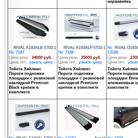
нержавейка
RIVAL A193ALB.5703.1
RIVAL A193ALP.5703.1
№:
RIVAL D193A
№: 7187
№: 7188
13100
Цена розн.:
24000 руб.
Цена розн.:
25000 руб.
Цена розн.:
230
Цена опт.:
узнать цену
Цена опт.:
узнать цену
Цена опт.:
узна
Тойота Хайлюкс
Тойота Хайлюкс
Тойота Хайлюк
Пороги подножки
Пороги подножки
Пороги поднож
площадки с резиновой
площадки с резиновой
площадки Bmw-
накладкой Premium
накладкой Premium
алюминивые к
Black крепеж в
крепеж в комплекте
комплекте
комплекте