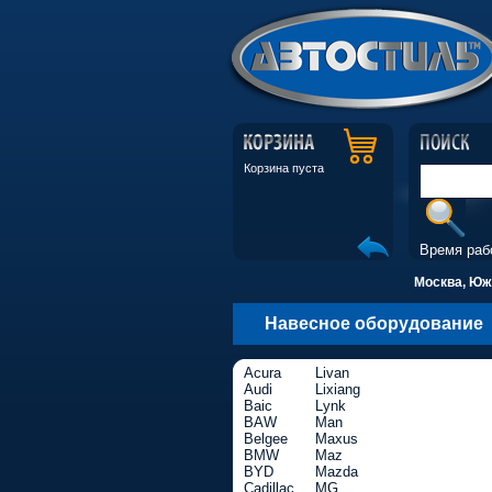
Корзина пуста
Время раб
Москва, Южн
Навесное оборудование
Acura
Livan
Audi
Lixiang
Baic
Lynk
BAW
Man
Belgee
Maxus
BMW
Maz
BYD
Mazda
Cadillac
MG