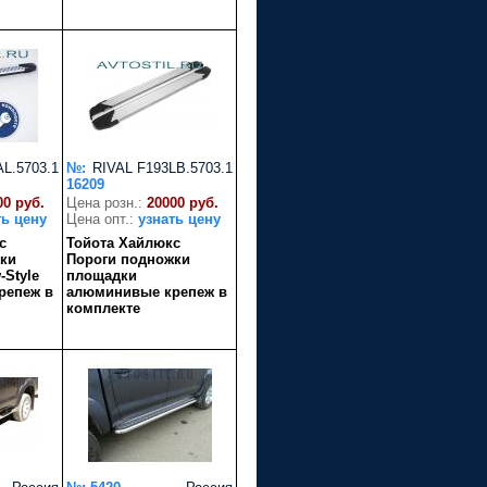
L.5703.1
№:
RIVAL F193LB.5703.1
16209
00 руб.
Цена розн.:
20000 руб.
ть цену
Цена опт.:
узнать цену
с
Тойота Хайлюкс
ки
Пороги подножки
Style
площадки
репеж в
алюминивые крепеж в
комплекте