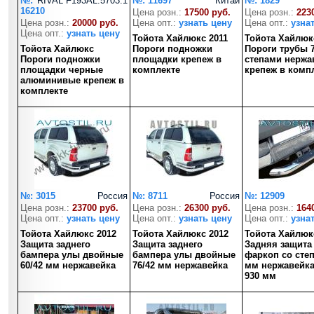
№:
RIVAL F193AL.5703.1
№: 11697
Китай
№: 1829
16210
Цена розн.:
17500 руб.
Цена розн.:
223
Цена розн.:
20000 руб.
Цена опт.:
узнать цену
Цена опт.:
узна
Цена опт.:
узнать цену
Тойота Хайлюкс 2011
Тойота Хайлюк
Тойота Хайлюкс
Пороги подножки
Пороги трубы 
Пороги подножки
площадки крепеж в
степами нержа
площадки черные
комплекте
крепеж в комп
алюминивые крепеж в
комплекте
№: 3015
Россия
№: 8711
Россия
№: 12909
Цена розн.:
23700 руб.
Цена розн.:
26300 руб.
Цена розн.:
164
Цена опт.:
узнать цену
Цена опт.:
узнать цену
Цена опт.:
узна
Тойота Хайлюкс 2012
Тойота Хайлюкс 2012
Тойота Хайлюк
Защита заднего
Защита заднего
Задняя защита 
бампера улы двойные
бампера улы двойные
фаркоп со сте
60/42 мм нержавейка
76/42 мм нержавейка
мм нержавейка
930 мм