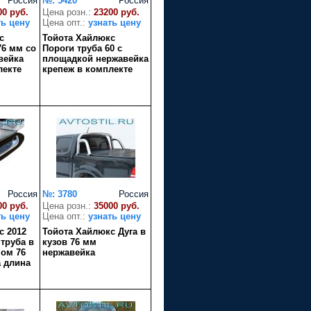
Россия
№: 5420
Россия
00 руб.
Цена розн.:
23200 руб.
ть цену
Цена опт.:
узнать цену
с
Тойота Хайлюкс
76 мм со
Пороги труба 60 с
вейка
площадкой нержавейка
лекте
крепеж в комплекте
Россия
№: 3780
Россия
00 руб.
Цена розн.:
35000 руб.
ть цену
Цена опт.:
узнать цену
с 2012
Тойота Хайлюкс Дуга в
труба в
кузов 76 мм
пом 76
нержавейка
 длина