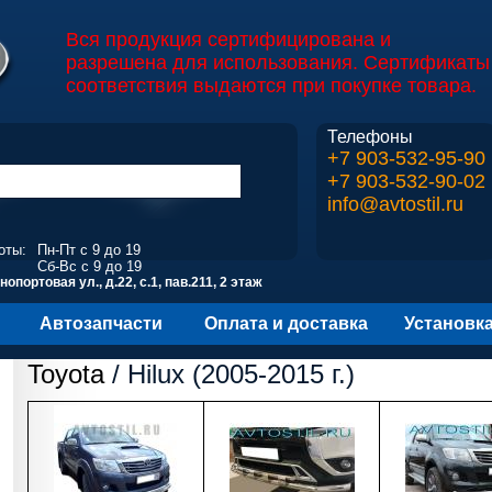
Вся продукция сертифицирована и
разрешена для использования. Сертификаты
соответствия выдаются при покупке товара.
Телефоны
+7 903-532-95-90
+7 903-532-90-02
info@avtostil.ru
оты:
Пн-Пт с 9 до 19
Сб-Вс с 9 до 19
опортовая ул., д.22, с.1, пав.211, 2 этаж
Автозапчасти
Оплата и доставка
Установк
Toyota
/ Hilux (2005-2015 г.)