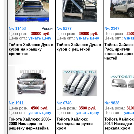
№: 11453
Россия
№: 8377
№: 2147
Цена розн.:
38000 руб.
Цена розн.:
39000 руб.
Цена розн.:
250
Цена опт.:
узнать цену
Цена опт.:
узнать цену
Цена опт.:
узна
Тойота Хайлюкс Дуга в
Тойота Хайлюкс Дуга в
Тойота Хайлюк
кузов на крышку
кузов с решеткой
Расширители
«ролетта»
колесных арок
частей
№: 1911
№: 6746
№: 9828
Цена розн.:
4500 руб.
Цена розн.:
3500 руб.
Цена розн.:
310
Цена опт.:
узнать цену
Цена опт.:
узнать цену
Цена опт.:
узна
Тойота Хайлюкс 2006-
Тойота Хайлюкс
Тойота Хайлюкс
2008 Накладка на
Накладка на ручки
2014 Накладки 
решетку нержавейка
хром
зеркала хром