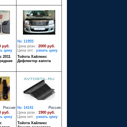
№: 11955
0 руб.
Цена розн.:
2000 руб.
ть цену
Цена опт.:
узнать цену
с 2011
Тойота Хайлюкс
редние
Дефлектор капота
Россия
№: 14141
Россия
0 руб.
Цена розн.:
1900 руб.
ть цену
Цена опт.:
узнать цену
с
Тойота Хайлюкс